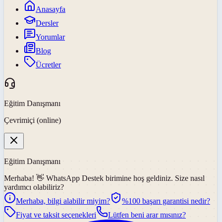
Anasayfa
Dersler
Yorumlar
Blog
Ücretler
Eğitim Danışmanı
Çevrimiçi (online)
Eğitim Danışmanı
Merhaba! 👋
WhatsApp Destek
birimine hoş geldiniz. Size nasıl
yardımcı olabiliriz?
Merhaba, bilgi alabilir miyim?
%100 başarı garantisi nedir?
Fiyat ve taksit seçenekleri
Lütfen beni arar mısınız?