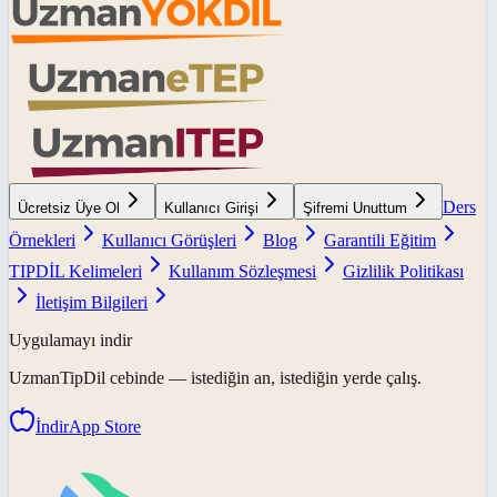
Ders
Ücretsiz Üye Ol
Kullanıcı Girişi
Şifremi Unuttum
Örnekleri
Kullanıcı Görüşleri
Blog
Garantili Eğitim
TIPDİL Kelimeleri
Kullanım Sözleşmesi
Gizlilik Politikası
İletişim Bilgileri
Uygulamayı indir
UzmanTipDil
cebinde — istediğin an, istediğin yerde çalış.
İndir
App Store