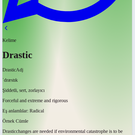
Kelime
Drastic
Drastic
Adj
ˈdræstɪk
Şiddetli, sert, zorlayıcı
Forceful and extreme and rigorous
Eş anlamlılar:
Radical
Örnek Cümle
Drastic
changes are needed if environmental catastrophe is to be