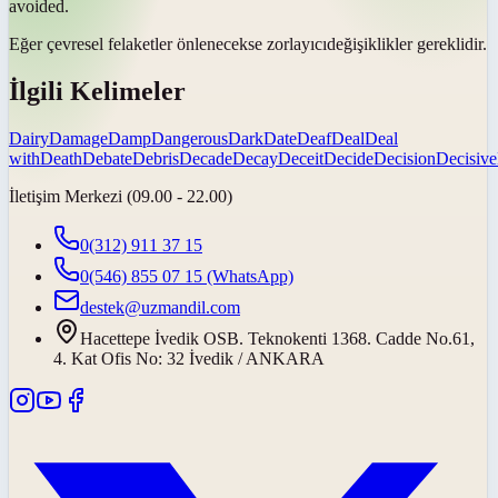
avoided.
Eğer çevresel felaketler önlenecekse
zorlayıcı
değişiklikler gereklidir.
İlgili Kelimeler
Dairy
Damage
Damp
Dangerous
Dark
Date
Deaf
Deal
Deal
with
Death
Debate
Debris
Decade
Decay
Deceit
Decide
Decision
Decisive
İletişim Merkezi (09.00 - 22.00)
0(312) 911 37 15
0(546) 855 07 15
(WhatsApp)
destek@uzmandil.com
Hacettepe İvedik OSB. Teknokenti 1368. Cadde No.61,
4. Kat Ofis No: 32 İvedik / ANKARA