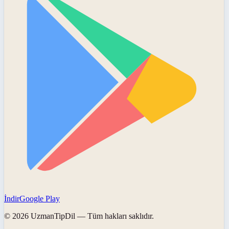
İndir
Google Play
©
2026
UzmanTipDil
— Tüm hakları saklıdır.