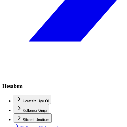
Hesabım
Ücretsiz Üye Ol
Kullanıcı Girişi
Şifremi Unuttum