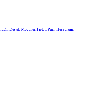
ıpDil Destek Modülleri
TıpDil Puan Hesaplama