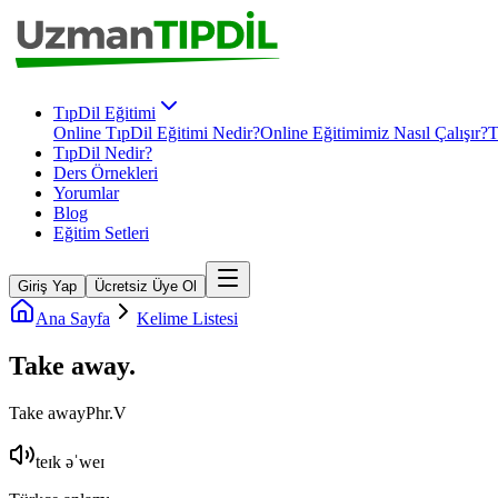
TıpDil Eğitimi
Online TıpDil Eğitimi Nedir?
Online Eğitimimiz Nasıl Çalışır?
T
TıpDil Nedir?
Ders Örnekleri
Yorumlar
Blog
Eğitim Setleri
Giriş Yap
Ücretsiz Üye Ol
Ana Sayfa
Kelime Listesi
Take away
.
Take away
Phr.V
teɪk əˈweɪ