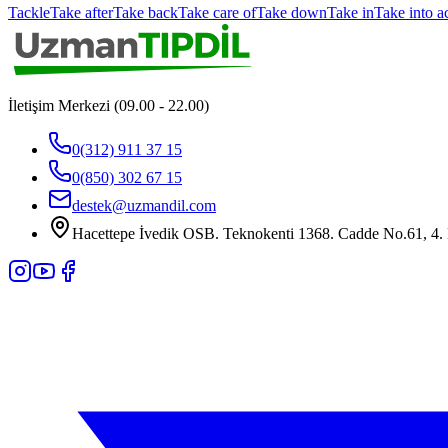
Tackle
Take after
Take back
Take care of
Take down
Take in
Take into a
İletişim Merkezi (09.00 - 22.00)
0(312) 911 37 15
0(850) 302 67 15
destek@uzmandil.com
Hacettepe İvedik OSB. Teknokenti 1368. Cadde No.61, 4