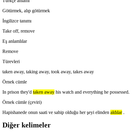
Türkçe anlamı
Götürmek, alıp götürmek
İngilizce tanımı
Take off, remove
Eş anlamlılar
Remove
Türevleri
taken away, taking away, took away, takes away
Örnek cümle
In prison they'd
taken away
his watch and everything he possessed.
Örnek cümle (çeviri)
Hapishanede onun saati ve sahip olduğu her şeyi elinden
aldılar
.
Diğer kelimeler