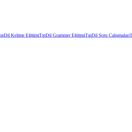
ıpDil Kelime Eğitimi
TıpDil Grammer Eğitimi
TıpDil Soru Çalışmaları
T