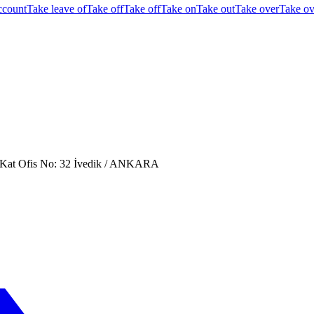
ccount
Take leave of
Take off
Take off
Take on
Take out
Take over
Take ov
. Kat Ofis No: 32 İvedik / ANKARA