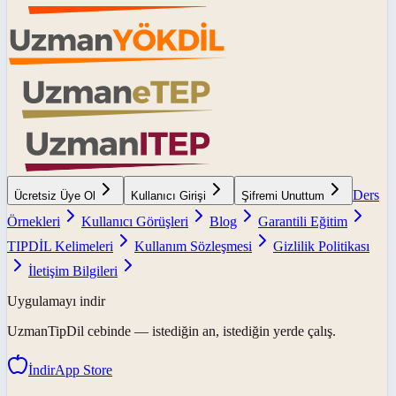
Ders
Ücretsiz Üye Ol
Kullanıcı Girişi
Şifremi Unuttum
Örnekleri
Kullanıcı Görüşleri
Blog
Garantili Eğitim
TIPDİL Kelimeleri
Kullanım Sözleşmesi
Gizlilik Politikası
İletişim Bilgileri
Uygulamayı indir
UzmanTipDil
cebinde — istediğin an, istediğin yerde çalış.
İndir
App Store