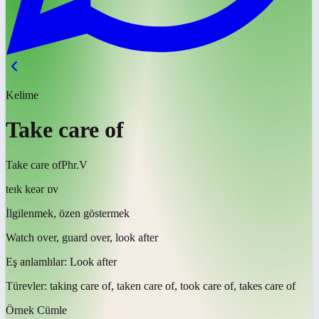
Kelime
Take care of
Take care of
Phr.V
teɪk keər ɒv
İlgilenmek, özen göstermek
Watch over, guard over, look after
Eş anlamlılar:
Look after
Türevler:
taking care of, taken care of, took care of, takes care of
Örnek Cümle