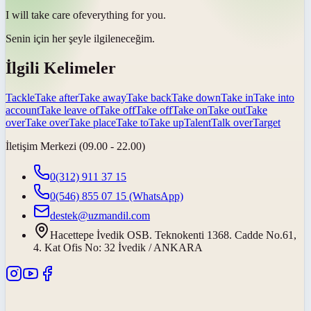
I will
take care of
everything for you.
Senin için her şeyle
ilgileneceğim
.
İlgili Kelimeler
Tackle
Take after
Take away
Take back
Take down
Take in
Take into
account
Take leave of
Take off
Take off
Take on
Take out
Take
over
Take over
Take place
Take to
Take up
Talent
Talk over
Target
İletişim Merkezi (09.00 - 22.00)
0(312) 911 37 15
0(546) 855 07 15
(WhatsApp)
destek@uzmandil.com
Hacettepe İvedik OSB. Teknokenti 1368. Cadde No.61,
4. Kat Ofis No: 32 İvedik / ANKARA