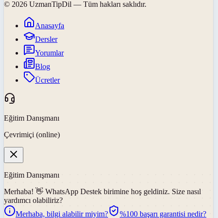
©
2026
UzmanTipDil
— Tüm hakları saklıdır.
Anasayfa
Dersler
Yorumlar
Blog
Ücretler
Eğitim Danışmanı
Çevrimiçi (online)
Eğitim Danışmanı
Merhaba! 👋
WhatsApp Destek
birimine hoş geldiniz. Size nasıl
yardımcı olabiliriz?
Merhaba, bilgi alabilir miyim?
%100 başarı garantisi nedir?