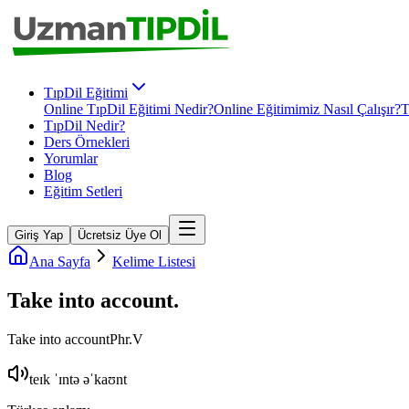
TıpDil Eğitimi
Online TıpDil Eğitimi Nedir?
Online Eğitimimiz Nasıl Çalışır?
T
TıpDil Nedir?
Ders Örnekleri
Yorumlar
Blog
Eğitim Setleri
Giriş Yap
Ücretsiz Üye Ol
Ana Sayfa
Kelime Listesi
Take into account
.
Take into account
Phr.V
teɪk ˈɪntə əˈkaʊnt