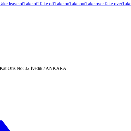
Take leave of
Take off
Take off
Take on
Take out
Take over
Take over
Take
. Kat Ofis No: 32 İvedik / ANKARA