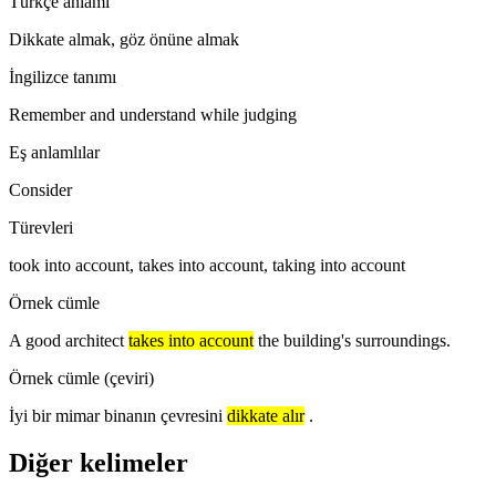
Türkçe anlamı
Dikkate almak, göz önüne almak
İngilizce tanımı
Remember and understand while judging
Eş anlamlılar
Consider
Türevleri
took into account, takes into account, taking into account
Örnek cümle
A good architect
takes into account
the building's surroundings.
Örnek cümle (çeviri)
İyi bir mimar binanın çevresini
dikkate alır
.
Diğer kelimeler