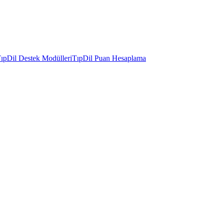
ıpDil Destek Modülleri
TıpDil Puan Hesaplama