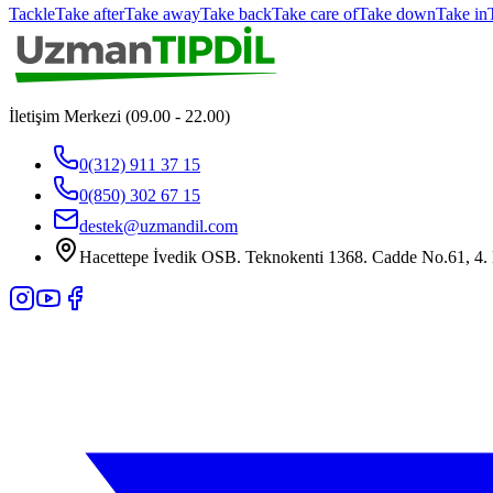
Tackle
Take after
Take away
Take back
Take care of
Take down
Take in
İletişim Merkezi (09.00 - 22.00)
0(312) 911 37 15
0(850) 302 67 15
destek@uzmandil.com
Hacettepe İvedik OSB. Teknokenti 1368. Cadde No.61, 4