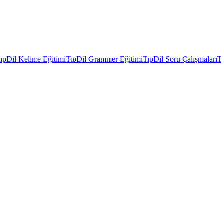
ıpDil Kelime Eğitimi
TıpDil Grammer Eğitimi
TıpDil Soru Çalışmaları
T