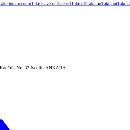
Take into account
Take leave of
Take off
Take off
Take on
Take out
Take o
. Kat Ofis No: 32 İvedik / ANKARA