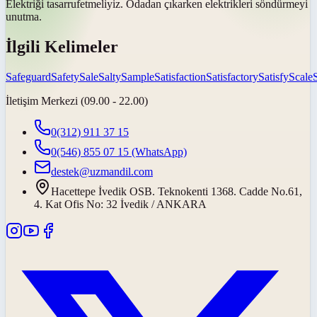
Elektriği
tasarruf
etmeliyiz. Odadan çıkarken elektrikleri söndürmeyi
unutma.
İlgili Kelimeler
Safeguard
Safety
Sale
Salty
Sample
Satisfaction
Satisfactory
Satisfy
Scale
İletişim Merkezi (09.00 - 22.00)
0(312) 911 37 15
0(546) 855 07 15
(WhatsApp)
destek@uzmandil.com
Hacettepe İvedik OSB. Teknokenti 1368. Cadde No.61,
4. Kat Ofis No: 32 İvedik / ANKARA