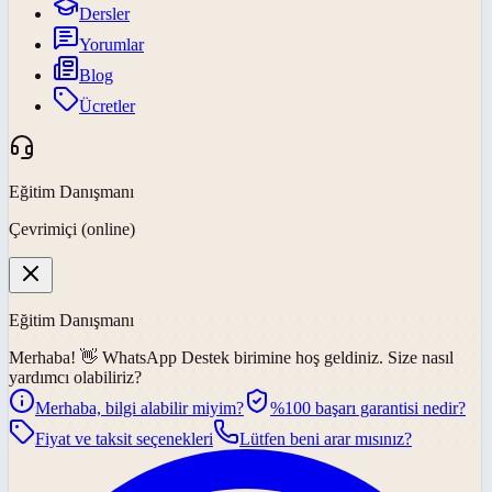
Dersler
Yorumlar
Blog
Ücretler
Eğitim Danışmanı
Çevrimiçi (online)
Eğitim Danışmanı
Merhaba! 👋
WhatsApp Destek
birimine hoş geldiniz. Size nasıl
yardımcı olabiliriz?
Merhaba, bilgi alabilir miyim?
%100 başarı garantisi nedir?
Fiyat ve taksit seçenekleri
Lütfen beni arar mısınız?