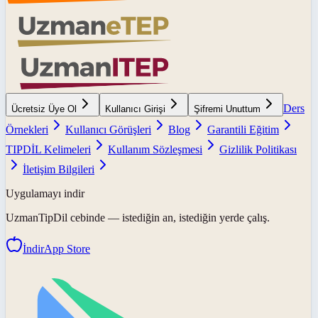
Ders
Ücretsiz Üye Ol
Kullanıcı Girişi
Şifremi Unuttum
Örnekleri
Kullanıcı Görüşleri
Blog
Garantili Eğitim
TIPDİL Kelimeleri
Kullanım Sözleşmesi
Gizlilik Politikası
İletişim Bilgileri
Uygulamayı indir
UzmanTipDil
cebinde — istediğin an, istediğin yerde çalış.
İndir
App Store