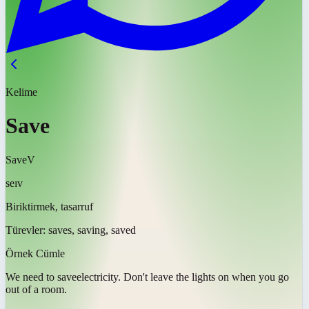
Kelime
Save
Save
V
seɪv
Biriktirmek, tasarruf
Türevler:
saves, saving, saved
Örnek Cümle
We need to
save
electricity. Don't leave the lights on when you go
out of a room.