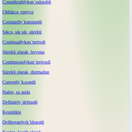
Considerably
kənˈsɪdərəbli
Oldukça, epeyce
Constantly
ˈkɒnstəntli
Sıkça, sık sık, sürekli
Continually
kənˈtɪnjʊəli
Sürekli olarak, boyuna
Continuously
kənˈtɪnjʊəsli
Sürekli olarak, durmadan
Currently
ˈkʌrəntli
Halen, şu anda
Definitely
ˈdefɪnətli
Kesinlikle
Deliberately
dɪˈlɪbərətli