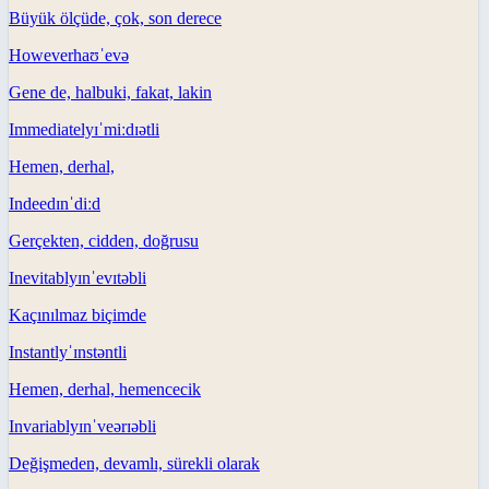
Büyük ölçüde, çok, son derece
However
haʊˈevə
Gene de, halbuki, fakat, lakin
Immediately
ɪˈmiːdɪətli
Hemen, derhal,
Indeed
ɪnˈdiːd
Gerçekten, cidden, doğrusu
Inevitably
ɪnˈevɪtəbli
Kaçınılmaz biçimde
Instantly
ˈɪnstəntli
Hemen, derhal, hemencecik
Invariably
ɪnˈveərɪəbli
Değişmeden, devamlı, sürekli olarak