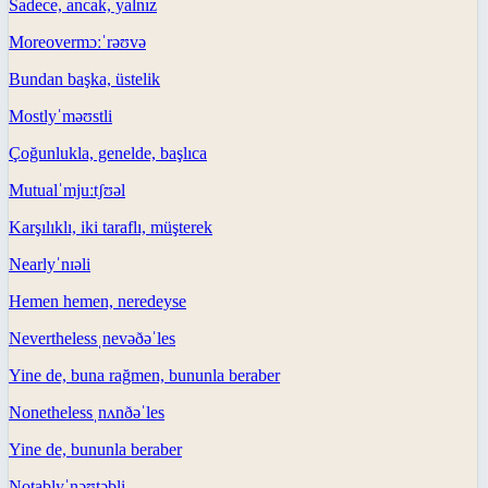
Sadece, ancak, yalnız
Moreover
mɔːˈrəʊvə
Bundan başka, üstelik
Mostly
ˈməʊstli
Çoğunlukla, genelde, başlıca
Mutual
ˈmjuːtʃʊəl
Karşılıklı, iki taraflı, müşterek
Nearly
ˈnɪəli
Hemen hemen, neredeyse
Nevertheless
ˌnevəðəˈles
Yine de, buna rağmen, bununla beraber
Nonetheless
ˌnʌnðəˈles
Yine de, bununla beraber
Notably
ˈnəʊtəbli