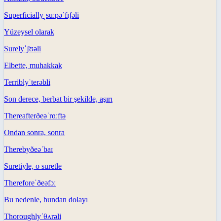
Superficially
ˌsuːpəˈfɪʃəli
Yüzeysel olarak
Surely
ˈʃʊəli
Elbette, muhakkak
Terribly
ˈterəbli
Son derece, berbat bir şekilde, aşırı
Thereafter
ðeəˈrɑːftə
Ondan sonra, sonra
Thereby
ðeəˈbaɪ
Suretiyle, o suretle
Therefore
ˈðeəfɔː
Bu nedenle, bundan dolayı
Thoroughly
ˈθʌrəli