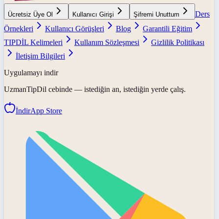
Ders
Ücretsiz Üye Ol
Kullanıcı Girişi
Şifremi Unuttum
Örnekleri
Kullanıcı Görüşleri
Blog
Garantili Eğitim
TIPDİL Kelimeleri
Kullanım Sözleşmesi
Gizlilik Politikası
İletişim Bilgileri
Uygulamayı indir
UzmanTipDil
cebinde — istediğin an, istediğin yerde çalış.
İndir
App Store