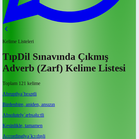
Kelime Listeleri
TıpDil Sınavında Çıkmış
Adverb (Zarf) Kelime Listesi
Toplam 121 kelime
Abruptly
əˈbrʌptli
Birdenbire, aniden, ansızın
Absolutely
ˈæbsəluːtli
Kesinlikle, tamamen
Accordingly
əˈkɔːdɪŋli