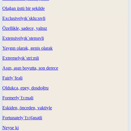
Olağan üstü bir şekilde
Exclusively
ɪkˈskluːsɪvli
Özellikle, sadece, yalnız
Extensively
ɪkˈstensɪvli
Yaygın olarak, geniş olarak
Extremely
ɪkˈstriːmli
Aşırı, aşırı boyutta, son derece
Fairly
ˈfeəli
Oldukça, epey, dosdoğru
Formerly
ˈfɔːməli
Eskiden, önceden, vaktiyle
Fortunately
ˈfɔːtʃənətli
Neyse ki