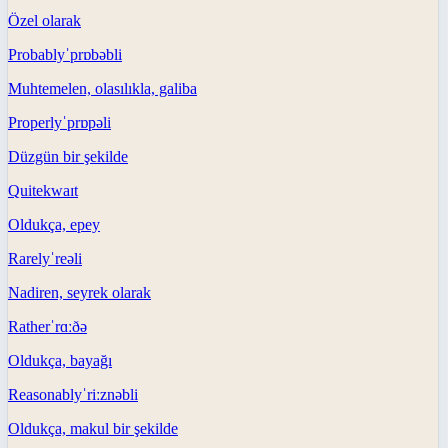
Özel olarak
Probably
ˈprɒbəbli
Muhtemelen, olasılıkla, galiba
Properly
ˈprɒpəli
Düzgün bir şekilde
Quite
kwaɪt
Oldukça, epey
Rarely
ˈreəli
Nadiren, seyrek olarak
Rather
ˈrɑːðə
Oldukça, bayağı
Reasonably
ˈriːznəbli
Oldukça, makul bir şekilde