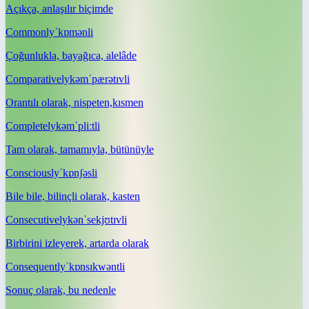
Açıkça, anlaşılır biçimde
Commonly
ˈkɒmənli
Çoğunlukla, bayağıca, alelâde
Comparatively
kəmˈpærətɪvli
Orantılı olarak, nispeten,kısmen
Completely
kəmˈpliːtli
Tam olarak, tamamıyla, bütünüyle
Consciously
ˈkɒnʃəsli
Bile bile, bilinçli olarak, kasten
Consecutively
kənˈsekjʊtɪvli
Birbirini izleyerek, artarda olarak
Consequently
ˈkɒnsɪkwəntli
Sonuç olarak, bu nedenle