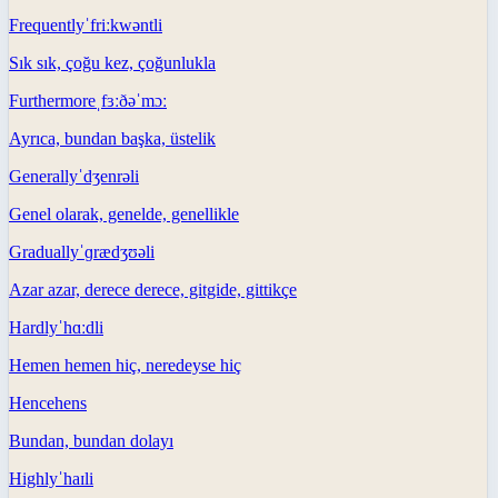
Frequently
ˈfriːkwəntli
Sık sık, çoğu kez, çoğunlukla
Furthermore
ˌfɜːðəˈmɔː
Ayrıca, bundan başka, üstelik
Generally
ˈdʒenrəli
Genel olarak, genelde, genellikle
Gradually
ˈɡrædʒʊəli
Azar azar, derece derece, gitgide, gittikçe
Hardly
ˈhɑːdli
Hemen hemen hiç, neredeyse hiç
Hence
hens
Bundan, bundan dolayı
Highly
ˈhaɪli