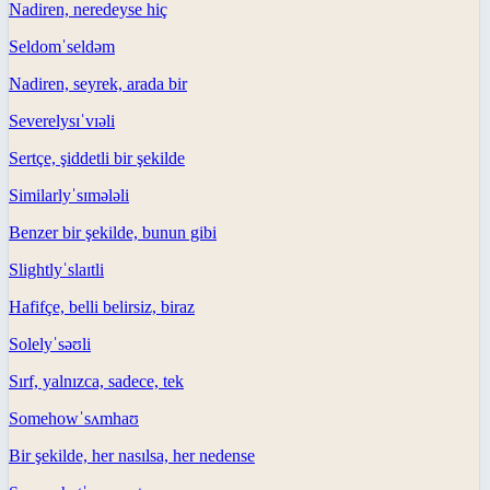
Nadiren, neredeyse hiç
Seldom
ˈseldəm
Nadiren, seyrek, arada bir
Severely
sɪˈvɪəli
Sertçe, şiddetli bir şekilde
Similarly
ˈsɪmələli
Benzer bir şekilde, bunun gibi
Slightly
ˈslaɪtli
Hafifçe, belli belirsiz, biraz
Solely
ˈsəʊli
Sırf, yalnızca, sadece, tek
Somehow
ˈsʌmhaʊ
Bir şekilde, her nasılsa, her nedense