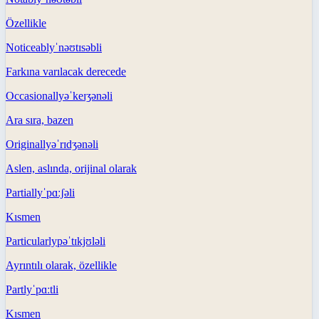
Özellikle
Noticeably
ˈnəʊtɪsəbli
Farkına varılacak derecede
Occasionally
əˈkeɪʒənəli
Ara sıra, bazen
Originally
əˈrɪdʒənəli
Aslen, aslında, orijinal olarak
Partially
ˈpɑːʃəli
Kısmen
Particularly
pəˈtɪkjʊləli
Ayrıntılı olarak, özellikle
Partly
ˈpɑːtli
Kısmen