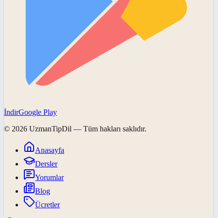
İndir
Google Play
©
2026
UzmanTipDil
— Tüm hakları saklıdır.
Anasayfa
Dersler
Yorumlar
Blog
Ücretler