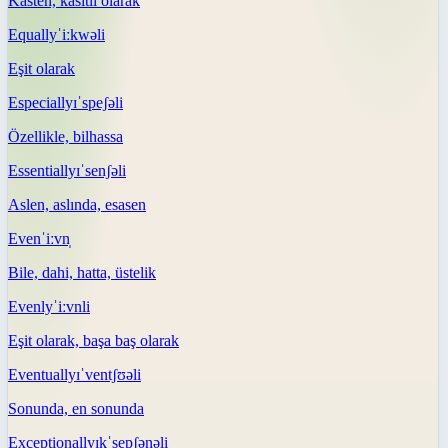
Kasten, kasıtlı olarak
Equally
ˈiːkwəli
Eşit olarak
Especially
ɪˈspeʃəli
Özellikle, bilhassa
Essentially
ɪˈsenʃəli
Aslen, aslında, esasen
Even
ˈiːvn̩
Bile, dahi, hatta, üstelik
Evenly
ˈiːvnli
Eşit olarak, başa baş olarak
Eventually
ɪˈventʃʊəli
Sonunda, en sonunda
Exceptionally
ɪkˈsepʃənəli