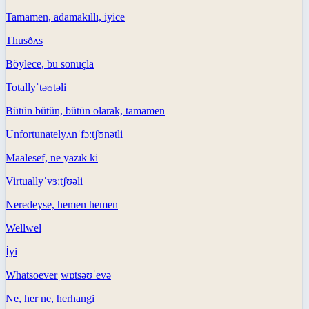
Tamamen, adamakıllı, iyice
Thus
ðʌs
Böylece, bu sonuçla
Totally
ˈtəʊtəli
Bütün bütün, bütün olarak, tamamen
Unfortunately
ʌnˈfɔːtʃʊnətli
Maalesef, ne yazık ki
Virtually
ˈvɜːtʃʊəli
Neredeyse, hemen hemen
Well
wel
İyi
Whatsoever
ˌwɒtsəʊˈevə
Ne, her ne, herhangi