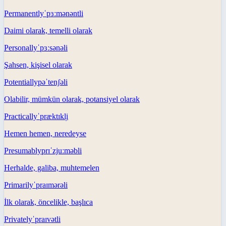
Permanently
ˈpɜːmənəntli
Daimi olarak, temelli olarak
Personally
ˈpɜːsənəli
Şahsen, kişisel olarak
Potentially
pəˈtenʃəli
Olabilir, mümkün olarak, potansiyel olarak
Practically
ˈpræktɪkl̩i
Hemen hemen, neredeyse
Presumably
prɪˈzjuːməbli
Herhalde, galiba, muhtemelen
Primarily
ˈpraɪmərəli
İlk olarak, öncelikle, başlıca
Privately
ˈpraɪvətli