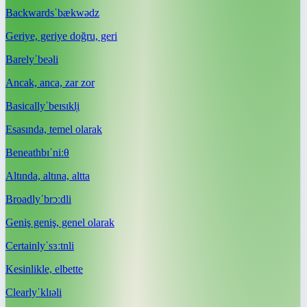
Backwards
ˈbækwədz
Geriye, geriye doğru, geri
Barely
ˈbeəli
Ancak, anca, zar zor
Basically
ˈbeɪsɪkl̩i
Esasında, temel olarak
Beneath
bɪˈniːθ
Altında, altına, altta
Broadly
ˈbrɔːdli
Geniş geniş, genel olarak
Certainly
ˈsɜːtnli
Kesinlikle, elbette
Clearly
ˈklɪəli