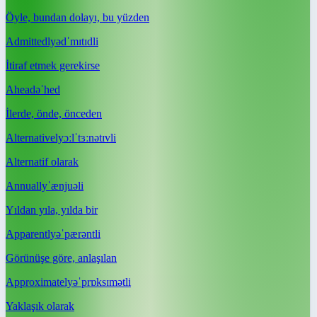
Öyle, bundan dolayı, bu yüzden
Admittedly
ədˈmɪtɪdli
İtiraf etmek gerekirse
Ahead
əˈhed
İlerde, önde, önceden
Alternatively
ɔːlˈtɜːnətɪvli
Alternatif olarak
Annually
ˈænjuəli
Yıldan yıla, yılda bir
Apparently
əˈpærəntli
Görünüşe göre, anlaşılan
Approximately
əˈprɒksɪmətli
Yaklaşık olarak