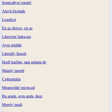
Ironically
aɪˈrɒnɪkl̩i
Alaylı biçimde
Least
liːst
En az derece, en az
Likewise
ˈlaɪkwaɪz
Ayni şekilde
Literally
ˈlɪtərəli
Harfi harfine, tam anlamı ile
Mainly
ˈmeɪnli
Çoğunlukla
Meanwhile
ˈmiːnwaɪl
Bu arada, aynı anda, iken
Merely
ˈmɪəli