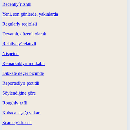
Recently
ˈriːsn̩tli
Yeni, son günlerde, yakınlarda
Regularly
ˈreɡjʊləli
Devamlı, düzenli olarak
Relatively
ˈrelətɪvli
Nispeten
Remarkably
rɪˈmɑːkəbli
Dikkate değer biçimde
Reportedly
rɪˈpɔːtɪdli
Söylendiğine göre
Roughly
ˈrʌfli
Kabaca, aşağı yukarı
Scarcely
ˈskeəsli