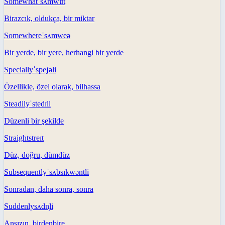
Somewhat
ˈsʌmwɒt
Birazcık, oldukça, bir miktar
Somewhere
ˈsʌmweə
Bir yerde, bir yere, herhangi bir yerde
Specially
ˈspeʃəli
Özellikle, özel olarak, bilhassa
Steadily
ˈstedɪli
Düzenli bir şekilde
Straight
streɪt
Düz, doğru, dümdüz
Subsequently
ˈsʌbsɪkwəntli
Sonradan, daha sonra, sonra
Suddenly
sʌdn̩li
Ansızın, birdenbire