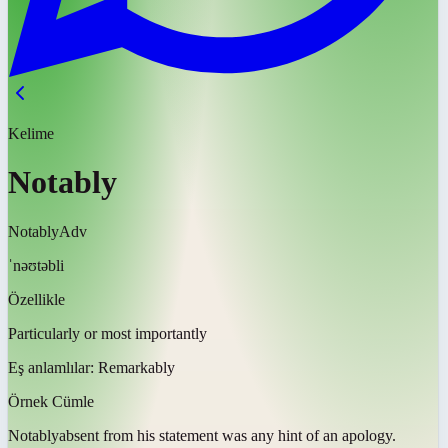
Kelime
Notably
Notably
Adv
ˈnəʊtəbli
Özellikle
Particularly or most importantly
Eş anlamlılar:
Remarkably
Örnek Cümle
Notably
absent from his statement was any hint of an apology.