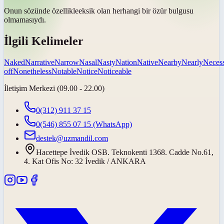
Onun sözünde
özellikle
eksik olan herhangi bir özür bulgusu
olmamasıydı.
İlgili Kelimeler
Naked
Narrative
Narrow
Nasal
Nasty
Nation
Native
Nearby
Nearly
Neces
off
Nonetheless
Notable
Notice
Noticeable
İletişim Merkezi (09.00 - 22.00)
0(312) 911 37 15
0(546) 855 07 15
(WhatsApp)
destek@uzmandil.com
Hacettepe İvedik OSB. Teknokenti 1368. Cadde No.61,
4. Kat Ofis No: 32 İvedik / ANKARA