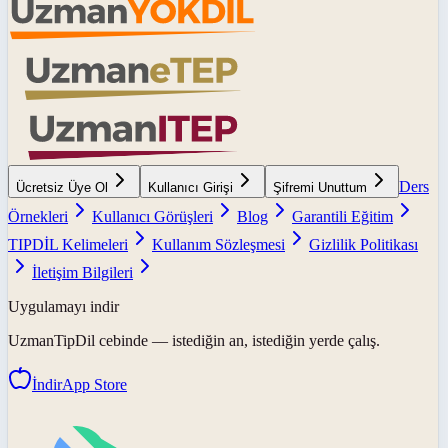
Ders
Ücretsiz Üye Ol
Kullanıcı Girişi
Şifremi Unuttum
Örnekleri
Kullanıcı Görüşleri
Blog
Garantili Eğitim
TIPDİL Kelimeleri
Kullanım Sözleşmesi
Gizlilik Politikası
İletişim Bilgileri
Uygulamayı indir
UzmanTipDil
cebinde — istediğin an, istediğin yerde çalış.
İndir
App Store