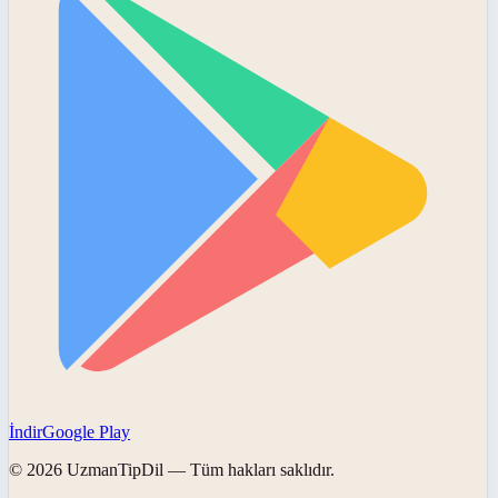
İndir
Google Play
©
2026
UzmanTipDil
— Tüm hakları saklıdır.