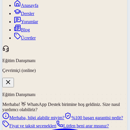
Anasayfa
Dersler
Yorumlar
Blog
Ücretler
Eğitim Danışmanı
Çevrimiçi (online)
Eğitim Danışmanı
Merhaba! 👋
WhatsApp Destek
birimine hoş geldiniz. Size nasıl
yardımcı olabiliriz?
Merhaba, bilgi alabilir miyim?
%100 başarı garantisi nedir?
Fiyat ve taksit seçenekleri
Lütfen beni arar mısınız?