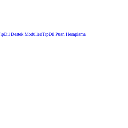
ıpDil Destek Modülleri
TıpDil Puan Hesaplama