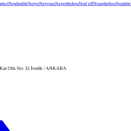
glect
Negligible
Nerve
Nervous
Nevertheless
Nod off
Nonetheless
Notable
. Kat Ofis No: 32 İvedik / ANKARA