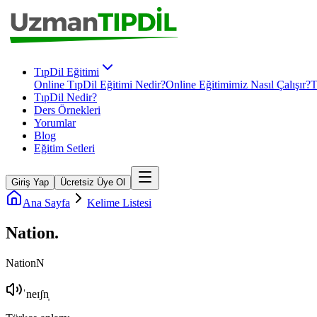
TıpDil Eğitimi
Online TıpDil Eğitimi Nedir?
Online Eğitimimiz Nasıl Çalışır?
T
TıpDil Nedir?
Ders Örnekleri
Yorumlar
Blog
Eğitim Setleri
Giriş Yap
Ücretsiz Üye Ol
Ana Sayfa
Kelime Listesi
Nation
.
Nation
N
ˈneɪʃn̩