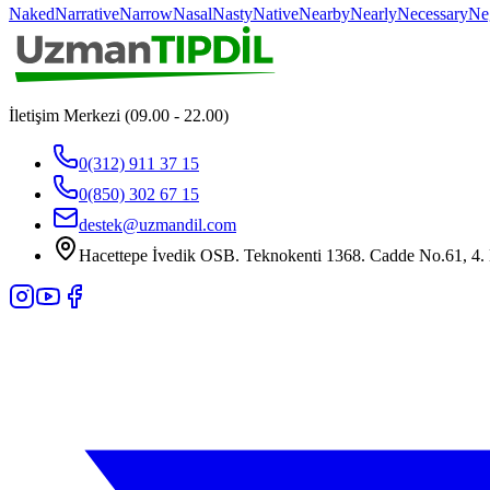
Naked
Narrative
Narrow
Nasal
Nasty
Native
Nearby
Nearly
Necessary
Ne
İletişim Merkezi (09.00 - 22.00)
0(312) 911 37 15
0(850) 302 67 15
destek@uzmandil.com
Hacettepe İvedik OSB. Teknokenti 1368. Cadde No.61, 4