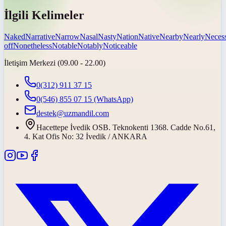
İlgili Kelimeler
Naked
Narrative
Narrow
Nasal
Nasty
Nation
Native
Nearby
Nearly
Neces
off
Nonetheless
Notable
Notably
Noticeable
İletişim Merkezi (09.00 - 22.00)
0(312) 911 37 15
0(546) 855 07 15
(WhatsApp)
destek@uzmandil.com
Hacettepe İvedik OSB. Teknokenti 1368. Cadde No.61,
4. Kat Ofis No: 32 İvedik / ANKARA