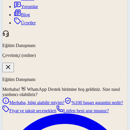
Yorumlar
Blog
Ücretler
Eğitim Danışmanı
Çevrimiçi (online)
Eğitim Danışmanı
Merhaba! 👋
WhatsApp Destek
birimine hoş geldiniz. Size nasıl
yardımcı olabiliriz?
Merhaba, bilgi alabilir miyim?
%100 başarı garantisi nedir?
Fiyat ve taksit seçenekleri
Lütfen beni arar mısınız?