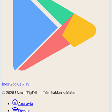
İndir
Google Play
©
2026
UzmanTipDil
— Tüm hakları saklıdır.
Anasayfa
Dersler