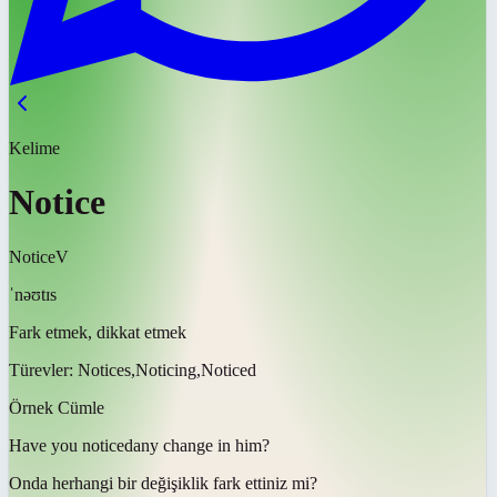
Kelime
Notice
Notice
V
ˈnəʊtɪs
Fark etmek, dikkat etmek
Türevler:
Notices,Noticing,Noticed
Örnek Cümle
Have you
noticed
any change in him?
Onda herhangi bir değişiklik
fark ettiniz mi
?