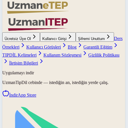
Ders
Ücretsiz Üye Ol
Kullanıcı Girişi
Şifremi Unuttum
Örnekleri
Kullanıcı Görüşleri
Blog
Garantili Eğitim
TIPDİL Kelimeleri
Kullanım Sözleşmesi
Gizlilik Politikası
İletişim Bilgileri
Uygulamayı indir
UzmanTipDil
cebinde — istediğin an, istediğin yerde çalış.
İndir
App Store