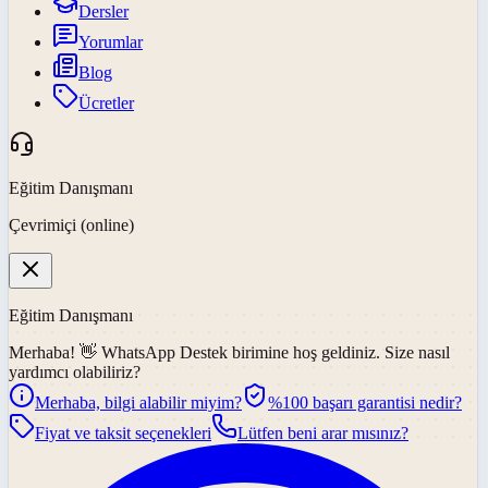
Dersler
Yorumlar
Blog
Ücretler
Eğitim Danışmanı
Çevrimiçi (online)
Eğitim Danışmanı
Merhaba! 👋
WhatsApp Destek
birimine hoş geldiniz. Size nasıl
yardımcı olabiliriz?
Merhaba, bilgi alabilir miyim?
%100 başarı garantisi nedir?
Fiyat ve taksit seçenekleri
Lütfen beni arar mısınız?