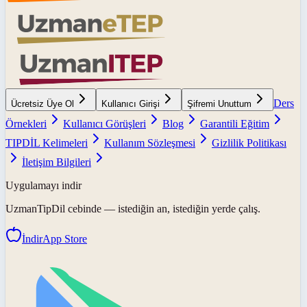
Ders
Ücretsiz Üye Ol
Kullanıcı Girişi
Şifremi Unuttum
Örnekleri
Kullanıcı Görüşleri
Blog
Garantili Eğitim
TIPDİL Kelimeleri
Kullanım Sözleşmesi
Gizlilik Politikası
İletişim Bilgileri
Uygulamayı indir
UzmanTipDil
cebinde — istediğin an, istediğin yerde çalış.
İndir
App Store