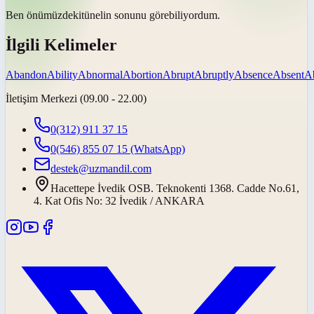
Ben
önümüzdeki
tünelin sonunu görebiliyordum.
İlgili Kelimeler
Abandon
Ability
Abnormal
Abortion
Abrupt
Abruptly
Absence
Absent
A
İletişim Merkezi (09.00 - 22.00)
0(312) 911 37 15
0(546) 855 07 15
(WhatsApp)
destek@uzmandil.com
Hacettepe İvedik OSB. Teknokenti 1368. Cadde No.61,
4. Kat Ofis No: 32 İvedik / ANKARA