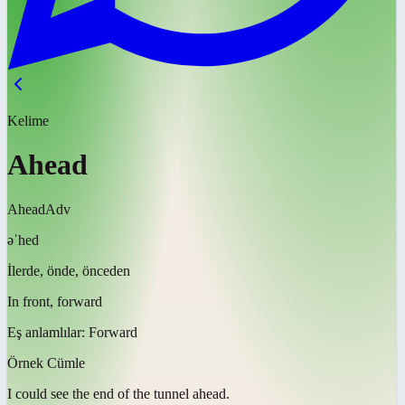
Kelime
Ahead
Ahead
Adv
əˈhed
İlerde, önde, önceden
In front, forward
Eş anlamlılar:
Forward
Örnek Cümle
I could see the end of the tunnel
ahead
.