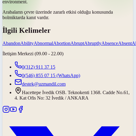
environment.
Arabaların çevre üzerinde zararlı etkisi olduğu konusunda
bol
miktarda kanıt vardır.
İlgili Kelimeler
Abandon
Ability
Abnormal
Abortion
Abrupt
Abruptly
Absence
Absent
A
İletişim Merkezi (09.00 - 22.00)
0(312) 911 37 15
0(546) 855 07 15
(WhatsApp)
destek@uzmandil.com
Hacettepe İvedik OSB. Teknokenti 1368. Cadde No.61,
4. Kat Ofis No: 32 İvedik / ANKARA