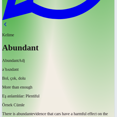
Kelime
Abundant
Abundant
Adj
əˈbʌndənt
Bol, çok, dolu
More than enough
Eş anlamlılar:
Plentiful
Örnek Cümle
There is
abundant
evidence that cars have a harmful effect on the