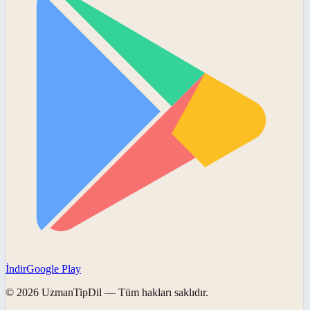
İndir
Google Play
©
2026
UzmanTipDil
— Tüm hakları saklıdır.