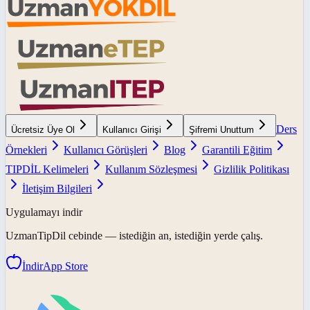
Ders
Ücretsiz Üye Ol
Kullanıcı Girişi
Şifremi Unuttum
Örnekleri
Kullanıcı Görüşleri
Blog
Garantili Eğitim
TIPDİL Kelimeleri
Kullanım Sözleşmesi
Gizlilik Politikası
İletişim Bilgileri
Uygulamayı indir
UzmanTipDil
cebinde — istediğin an, istediğin yerde çalış.
İndir
App Store