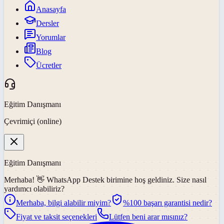
Anasayfa
Dersler
Yorumlar
Blog
Ücretler
Eğitim Danışmanı
Çevrimiçi (online)
Eğitim Danışmanı
Merhaba! 👋
WhatsApp Destek
birimine hoş geldiniz. Size nasıl
yardımcı olabiliriz?
Merhaba, bilgi alabilir miyim?
%100 başarı garantisi nedir?
Fiyat ve taksit seçenekleri
Lütfen beni arar mısınız?