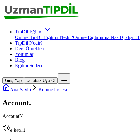
TıpDil Eğitimi
Online TıpDil Eğitimi Nedir?
Online Eğitimimiz Nasıl Çalışır?
T
TıpDil Nedir?
Ders Örnekleri
Yorumlar
Blog
Eğitim Setleri
Giriş Yap
Ücretsiz Üye Ol
Ana Sayfa
Kelime Listesi
Account
.
Account
N
əˈkaʊnt