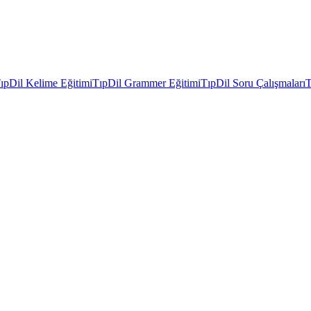
ıpDil Kelime Eğitimi
TıpDil Grammer Eğitimi
TıpDil Soru Çalışmaları
T