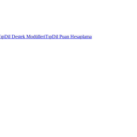
ıpDil Destek Modülleri
TıpDil Puan Hesaplama