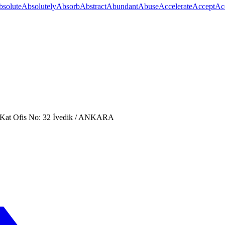
bsolute
Absolutely
Absorb
Abstract
Abundant
Abuse
Accelerate
Accept
Ac
. Kat Ofis No: 32 İvedik / ANKARA