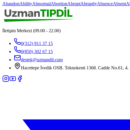
Abandon
Ability
Abnormal
Abortion
Abrupt
Abruptly
Absence
Absent
A
İletişim Merkezi (09.00 - 22.00)
0(312) 911 37 15
0(850) 302 67 15
destek@uzmandil.com
Hacettepe İvedik OSB. Teknokenti 1368. Cadde No.61, 4