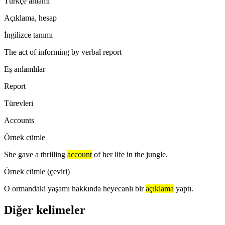
Türkçe anlamı
Açıklama, hesap
İngilizce tanımı
The act of informing by verbal report
Eş anlamlılar
Report
Türevleri
Accounts
Örnek cümle
She gave a thrilling
account
of her life in the jungle.
Örnek cümle (çeviri)
O ormandaki yaşamı hakkında heyecanlı bir
açıklama
yaptı.
Diğer kelimeler