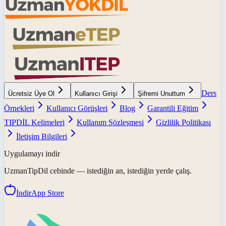
Ders
Ücretsiz Üye Ol
Kullanıcı Girişi
Şifremi Unuttum
Örnekleri
Kullanıcı Görüşleri
Blog
Garantili Eğitim
TIPDİL Kelimeleri
Kullanım Sözleşmesi
Gizlilik Politikası
İletişim Bilgileri
Uygulamayı indir
UzmanTipDil
cebinde — istediğin an, istediğin yerde çalış.
İndir
App Store