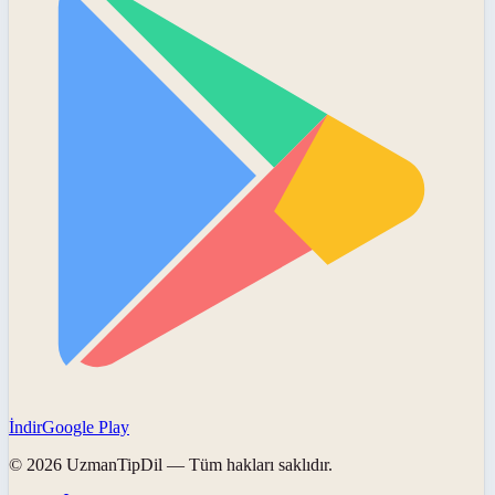
İndir
Google Play
©
2026
UzmanTipDil
— Tüm hakları saklıdır.