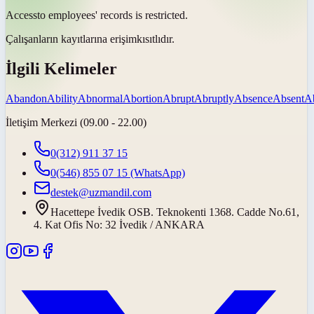
Access
to employees' records is restricted.
Çalışanların kayıtlarına
erişim
kısıtlıdır.
İlgili Kelimeler
Abandon
Ability
Abnormal
Abortion
Abrupt
Abruptly
Absence
Absent
A
İletişim Merkezi (09.00 - 22.00)
0(312) 911 37 15
0(546) 855 07 15
(WhatsApp)
destek@uzmandil.com
Hacettepe İvedik OSB. Teknokenti 1368. Cadde No.61,
4. Kat Ofis No: 32 İvedik / ANKARA