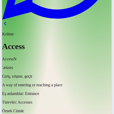
Kelime
Access
Access
N
ˈækses
Giriş, erişme, geçit
A way of entering or reaching a place
Eş anlamlılar:
Entrance
Türevler:
Accesses
Örnek Cümle