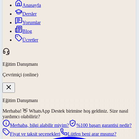
Anasayfa
Dersler
Yorumlar
Blog
Ücretler
Eğitim Danışmanı
Çevrimiçi (online)
Eğitim Danışmanı
Merhaba! 👋
WhatsApp Destek
birimine hoş geldiniz. Size nasıl
yardımcı olabiliriz?
Merhaba, bilgi alabilir miyim?
%100 başarı garantisi nedir?
Fiyat ve taksit seçenekleri
Lütfen beni arar mısınız?