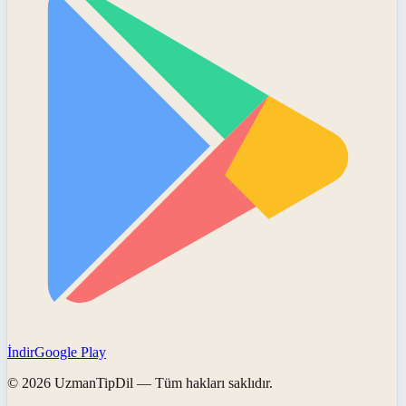
İndir
Google Play
©
2026
UzmanTipDil
— Tüm hakları saklıdır.