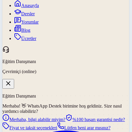
Anasayfa
Dersler
Yorumlar
Blog
Ücretler
Eğitim Danışmanı
Çevrimiçi (online)
Eğitim Danışmanı
Merhaba! 👋
WhatsApp Destek
birimine hoş geldiniz. Size nasıl
yardımcı olabiliriz?
Merhaba, bilgi alabilir miyim?
%100 başarı garantisi nedir?
Fiyat ve taksit seçenekleri
Lütfen beni arar mısınız?