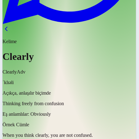
Kelime
Clearly
Clearly
Adv
ˈklɪəli
Açıkça, anlaşılır biçimde
Thinking freely from confusion
Eş anlamlılar:
Obviously
Örnek Cümle
When you think
clearly
, you are not confused.