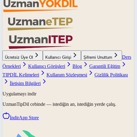
Ders
Ücretsiz Üye Ol
Kullanıcı Girişi
Şifremi Unuttum
Örnekleri
Kullanıcı Görüşleri
Blog
Garantili Eğitim
TIPDİL Kelimeleri
Kullanım Sözleşmesi
Gizlilik Politikası
İletişim Bilgileri
Uygulamayı indir
UzmanTipDil
cebinde — istediğin an, istediğin yerde çalış.
İndir
App Store