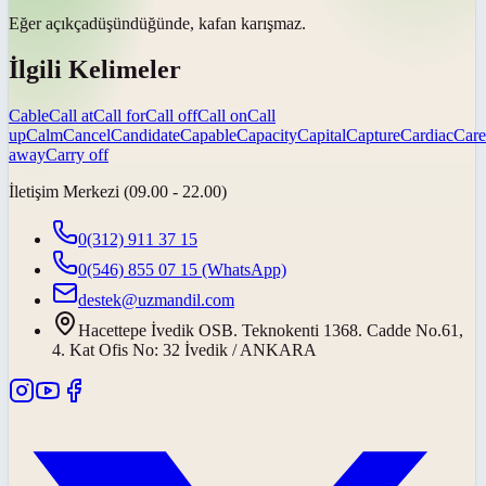
Eğer
açıkça
düşündüğünde, kafan karışmaz.
İlgili Kelimeler
Cable
Call at
Call for
Call off
Call on
Call
up
Calm
Cancel
Candidate
Capable
Capacity
Capital
Capture
Cardiac
Care
away
Carry off
İletişim Merkezi (09.00 - 22.00)
0(312) 911 37 15
0(546) 855 07 15
(WhatsApp)
destek@uzmandil.com
Hacettepe İvedik OSB. Teknokenti 1368. Cadde No.61,
4. Kat Ofis No: 32 İvedik / ANKARA