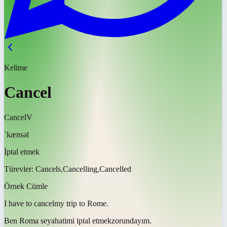
Kelime
Cancel
Cancel
V
ˈkænsəl
İptal etmek
Türevler:
Cancels,Cancelling,Cancelled
Örnek Cümle
I have to
cancel
my trip to Rome.
Ben Roma seyahatimi
iptal etmek
zorundayım.