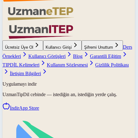
Ders
Ücretsiz Üye Ol
Kullanıcı Girişi
Şifremi Unuttum
Örnekleri
Kullanıcı Görüşleri
Blog
Garantili Eğitim
TIPDİL Kelimeleri
Kullanım Sözleşmesi
Gizlilik Politikası
İletişim Bilgileri
Uygulamayı indir
UzmanTipDil
cebinde — istediğin an, istediğin yerde çalış.
İndir
App Store