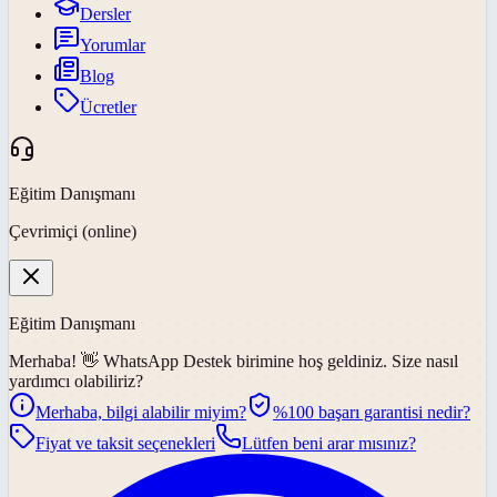
Dersler
Yorumlar
Blog
Ücretler
Eğitim Danışmanı
Çevrimiçi (online)
Eğitim Danışmanı
Merhaba! 👋
WhatsApp Destek
birimine hoş geldiniz. Size nasıl
yardımcı olabiliriz?
Merhaba, bilgi alabilir miyim?
%100 başarı garantisi nedir?
Fiyat ve taksit seçenekleri
Lütfen beni arar mısınız?