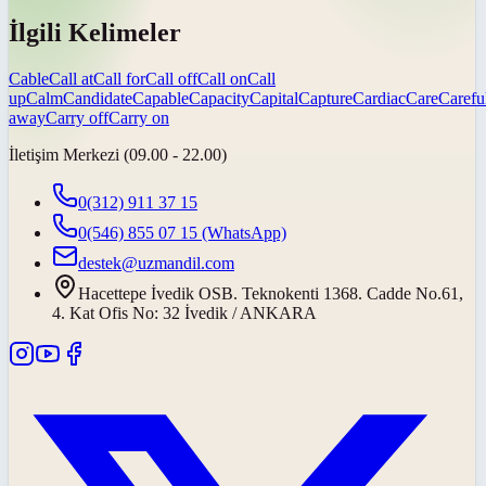
İlgili Kelimeler
Cable
Call at
Call for
Call off
Call on
Call
up
Calm
Candidate
Capable
Capacity
Capital
Capture
Cardiac
Care
Carefu
away
Carry off
Carry on
İletişim Merkezi (09.00 - 22.00)
0(312) 911 37 15
0(546) 855 07 15
(WhatsApp)
destek@uzmandil.com
Hacettepe İvedik OSB. Teknokenti 1368. Cadde No.61,
4. Kat Ofis No: 32 İvedik / ANKARA