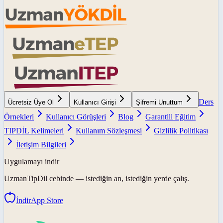
Ders
Ücretsiz Üye Ol
Kullanıcı Girişi
Şifremi Unuttum
Örnekleri
Kullanıcı Görüşleri
Blog
Garantili Eğitim
TIPDİL Kelimeleri
Kullanım Sözleşmesi
Gizlilik Politikası
İletişim Bilgileri
Uygulamayı indir
UzmanTipDil
cebinde — istediğin an, istediğin yerde çalış.
İndir
App Store