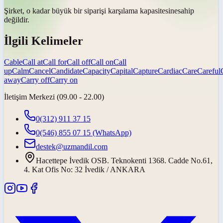
Şirket, o kadar büyük bir siparişi karşılama
kapasitesine
sahip
değildir.
İlgili Kelimeler
Cable
Call at
Call for
Call off
Call on
Call
up
Calm
Cancel
Candidate
Capacity
Capital
Capture
Cardiac
Care
Careful
away
Carry off
Carry on
İletişim Merkezi (09.00 - 22.00)
0(312) 911 37 15
0(546) 855 07 15
(WhatsApp)
destek@uzmandil.com
Hacettepe İvedik OSB. Teknokenti 1368. Cadde No.61,
4. Kat Ofis No: 32 İvedik / ANKARA