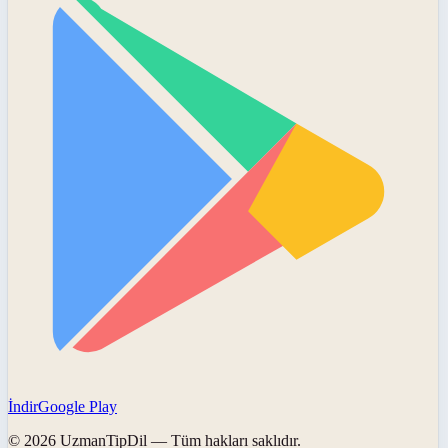
İndir
Google Play
©
2026
UzmanTipDil
— Tüm hakları saklıdır.