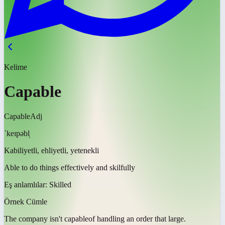
Kelime
Capable
Capable
Adj
ˈkeɪpəbl̩
Kabiliyetli, ehliyetli, yetenekli
Able to do things effectively and skilfully
Eş anlamlılar:
Skilled
Örnek Cümle
The company isn't
capable
of handling an order that large.