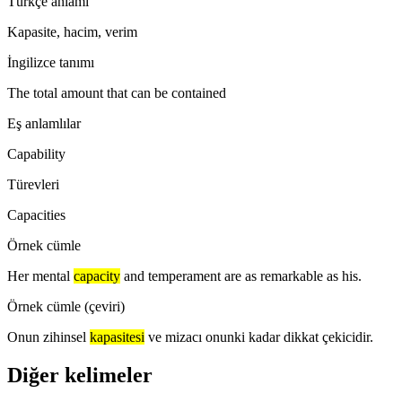
Türkçe anlamı
Kapasite, hacim, verim
İngilizce tanımı
The total amount that can be contained
Eş anlamlılar
Capability
Türevleri
Capacities
Örnek cümle
Her mental
capacity
and temperament are as remarkable as his.
Örnek cümle (çeviri)
Onun zihinsel
kapasitesi
ve mizacı onunki kadar dikkat çekicidir.
Diğer kelimeler