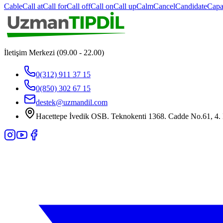
Cable
Call at
Call for
Call off
Call on
Call up
Calm
Cancel
Candidate
Capa
İletişim Merkezi (09.00 - 22.00)
0(312) 911 37 15
0(850) 302 67 15
destek@uzmandil.com
Hacettepe İvedik OSB. Teknokenti 1368. Cadde No.61, 4