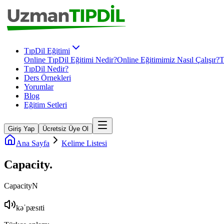
TıpDil Eğitimi
Online TıpDil Eğitimi Nedir?
Online Eğitimimiz Nasıl Çalışır?
T
TıpDil Nedir?
Ders Örnekleri
Yorumlar
Blog
Eğitim Setleri
Giriş Yap
Ücretsiz Üye Ol
Ana Sayfa
Kelime Listesi
Capacity
.
Capacity
N
kəˈpæsɪti