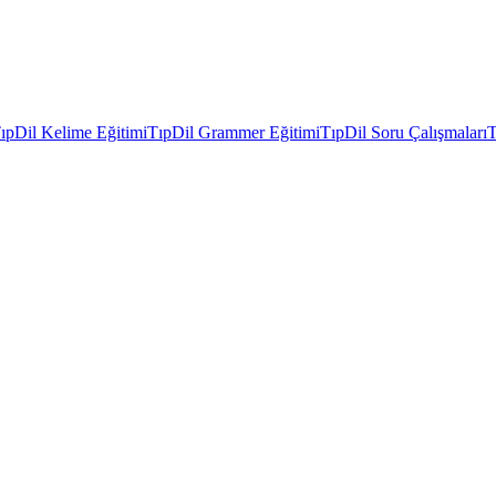
ıpDil Kelime Eğitimi
TıpDil Grammer Eğitimi
TıpDil Soru Çalışmaları
T