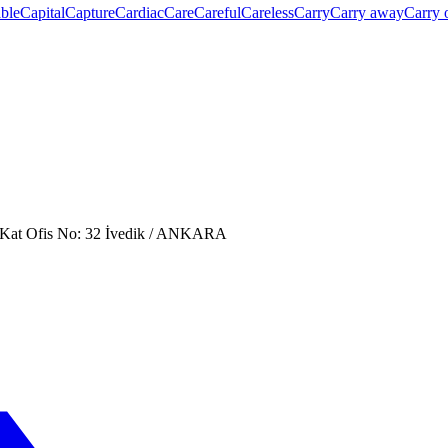
ble
Capital
Capture
Cardiac
Care
Careful
Careless
Carry
Carry away
Carry 
. Kat Ofis No: 32 İvedik / ANKARA