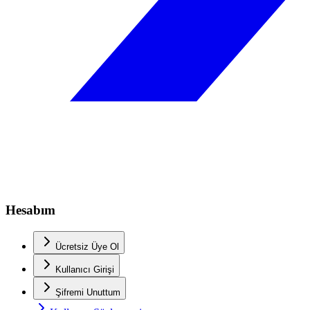
Hesabım
Ücretsiz Üye Ol
Kullanıcı Girişi
Şifremi Unuttum