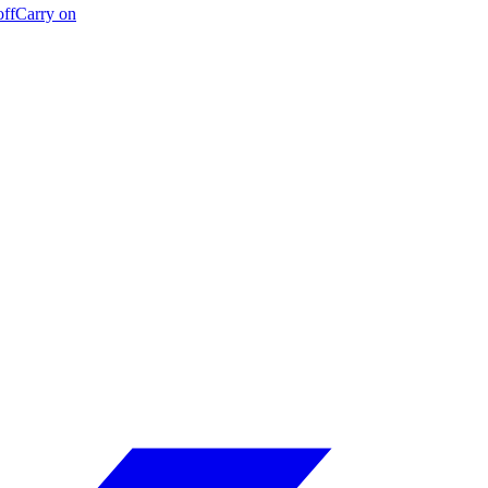
off
Carry on