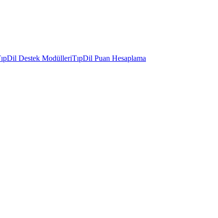
ıpDil Destek Modülleri
TıpDil Puan Hesaplama