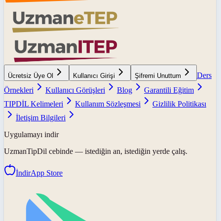
Ders
Ücretsiz Üye Ol
Kullanıcı Girişi
Şifremi Unuttum
Örnekleri
Kullanıcı Görüşleri
Blog
Garantili Eğitim
TIPDİL Kelimeleri
Kullanım Sözleşmesi
Gizlilik Politikası
İletişim Bilgileri
Uygulamayı indir
UzmanTipDil
cebinde — istediğin an, istediğin yerde çalış.
İndir
App Store