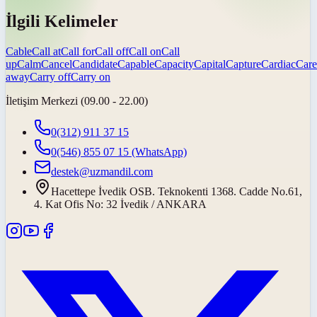
İlgili Kelimeler
Cable
Call at
Call for
Call off
Call on
Call
up
Calm
Cancel
Candidate
Capable
Capacity
Capital
Capture
Cardiac
Care
away
Carry off
Carry on
İletişim Merkezi (09.00 - 22.00)
0(312) 911 37 15
0(546) 855 07 15
(WhatsApp)
destek@uzmandil.com
Hacettepe İvedik OSB. Teknokenti 1368. Cadde No.61,
4. Kat Ofis No: 32 İvedik / ANKARA