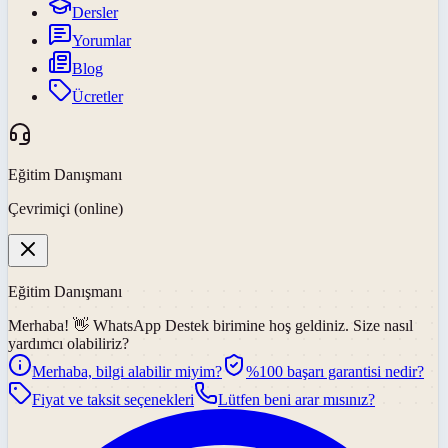
Dersler
Yorumlar
Blog
Ücretler
Eğitim Danışmanı
Çevrimiçi (online)
Eğitim Danışmanı
Merhaba! 👋
WhatsApp Destek
birimine hoş geldiniz. Size nasıl
yardımcı olabiliriz?
Merhaba, bilgi alabilir miyim?
%100 başarı garantisi nedir?
Fiyat ve taksit seçenekleri
Lütfen beni arar mısınız?