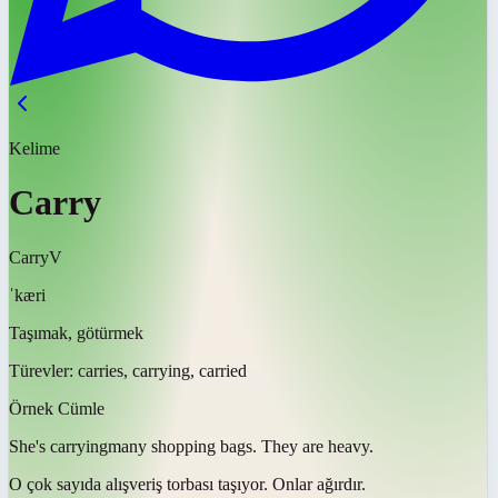
Kelime
Carry
Carry
V
ˈkæri
Taşımak, götürmek
Türevler:
carries, carrying, carried
Örnek Cümle
She's
carrying
many shopping bags. They are heavy.
O çok sayıda alışveriş torbası
taşıyor
. Onlar ağırdır.