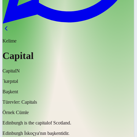
Kelime
Capital
Capital
N
ˈkæpɪtəl
Başkent
Türevler:
Capitals
Örnek Cümle
Edinburgh is the
capital
of Scotland.
Edinburgh İskoçya'nın
başkentidir
.