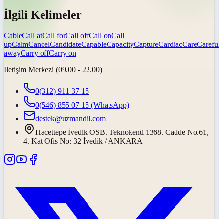
İlgili Kelimeler
Cable
Call at
Call for
Call off
Call on
Call
up
Calm
Cancel
Candidate
Capable
Capacity
Capture
Cardiac
Care
Carefu
away
Carry off
Carry on
İletişim Merkezi (09.00 - 22.00)
0(312) 911 37 15
0(546) 855 07 15
(WhatsApp)
destek@uzmandil.com
Hacettepe İvedik OSB. Teknokenti 1368. Cadde No.61,
4. Kat Ofis No: 32 İvedik / ANKARA