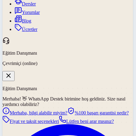
Dersler
Yorumlar
Blog
Ücretler
Eğitim Danışmanı
Çevrimiçi (online)
Eğitim Danışmanı
Merhaba! 👋
WhatsApp Destek
birimine hoş geldiniz. Size nasıl
yardımcı olabiliriz?
Merhaba, bilgi alabilir miyim?
%100 başarı garantisi nedir?
Fiyat ve taksit seçenekleri
Lütfen beni arar mısınız?