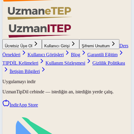
Ders
Ücretsiz Üye Ol
Kullanıcı Girişi
Şifremi Unuttum
Örnekleri
Kullanıcı Görüşleri
Blog
Garantili Eğitim
TIPDİL Kelimeleri
Kullanım Sözleşmesi
Gizlilik Politikası
İletişim Bilgileri
Uygulamayı indir
UzmanTipDil
cebinde — istediğin an, istediğin yerde çalış.
İndir
App Store