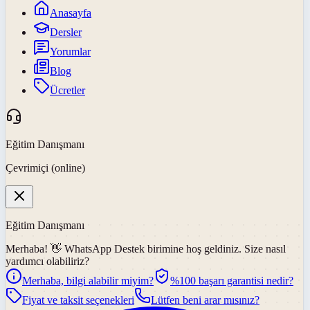
Anasayfa
Dersler
Yorumlar
Blog
Ücretler
Eğitim Danışmanı
Çevrimiçi (online)
Eğitim Danışmanı
Merhaba! 👋
WhatsApp Destek
birimine hoş geldiniz. Size nasıl
yardımcı olabiliriz?
Merhaba, bilgi alabilir miyim?
%100 başarı garantisi nedir?
Fiyat ve taksit seçenekleri
Lütfen beni arar mısınız?