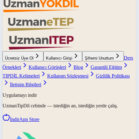
Ders
Ücretsiz Üye Ol
Kullanıcı Girişi
Şifremi Unuttum
Örnekleri
Kullanıcı Görüşleri
Blog
Garantili Eğitim
TIPDİL Kelimeleri
Kullanım Sözleşmesi
Gizlilik Politikası
İletişim Bilgileri
Uygulamayı indir
UzmanTipDil
cebinde — istediğin an, istediğin yerde çalış.
İndir
App Store