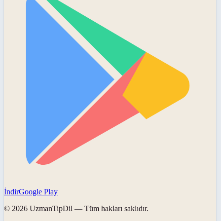
İndir
Google Play
©
2026
UzmanTipDil
— Tüm hakları saklıdır.