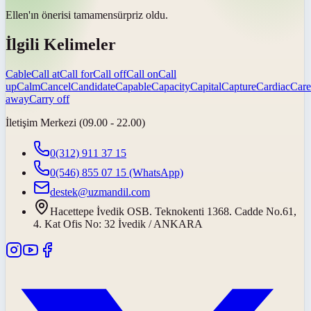
Ellen'ın önerisi
tamamen
sürpriz oldu.
İlgili Kelimeler
Cable
Call at
Call for
Call off
Call on
Call
up
Calm
Cancel
Candidate
Capable
Capacity
Capital
Capture
Cardiac
Care
away
Carry off
İletişim Merkezi (09.00 - 22.00)
0(312) 911 37 15
0(546) 855 07 15
(WhatsApp)
destek@uzmandil.com
Hacettepe İvedik OSB. Teknokenti 1368. Cadde No.61,
4. Kat Ofis No: 32 İvedik / ANKARA