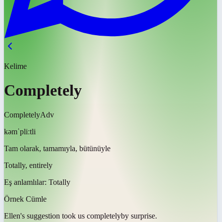
Kelime
Completely
Completely
Adv
kəmˈpliːtli
Tam olarak, tamamıyla, bütünüyle
Totally, entirely
Eş anlamlılar:
Totally
Örnek Cümle
Ellen's suggestion took us
completely
by surprise.