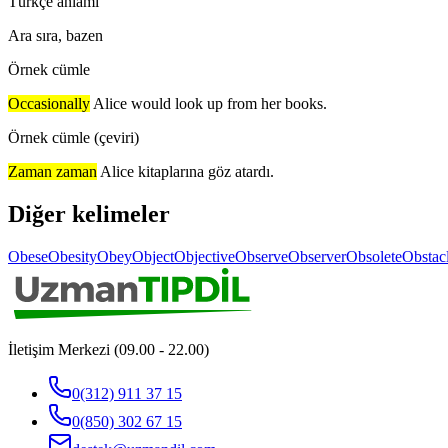
Türkçe anlamı
Ara sıra, bazen
Örnek cümle
Occasionally
Alice would look up from her books.
Örnek cümle (çeviri)
Zaman zaman
Alice kitaplarına göz atardı.
Diğer kelimeler
Obese
Obesity
Obey
Object
Objective
Observe
Observer
Obsolete
Obstac
İletişim Merkezi (09.00 - 22.00)
0(312) 911 37 15
0(850) 302 67 15