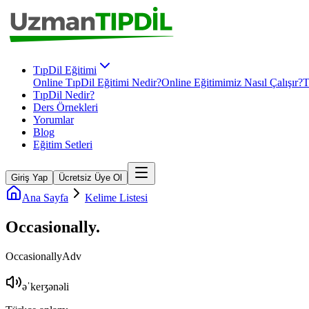
TıpDil Eğitimi
Online TıpDil Eğitimi Nedir?
Online Eğitimimiz Nasıl Çalışır?
T
TıpDil Nedir?
Ders Örnekleri
Yorumlar
Blog
Eğitim Setleri
Giriş Yap
Ücretsiz Üye Ol
Ana Sayfa
Kelime Listesi
Occasionally
.
Occasionally
Adv
əˈkeɪʒənəli