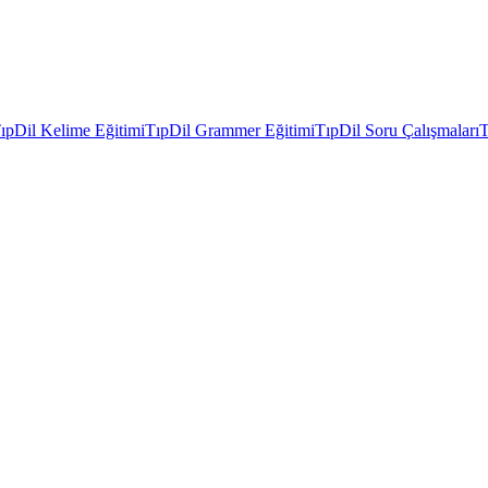
ıpDil Kelime Eğitimi
TıpDil Grammer Eğitimi
TıpDil Soru Çalışmaları
T