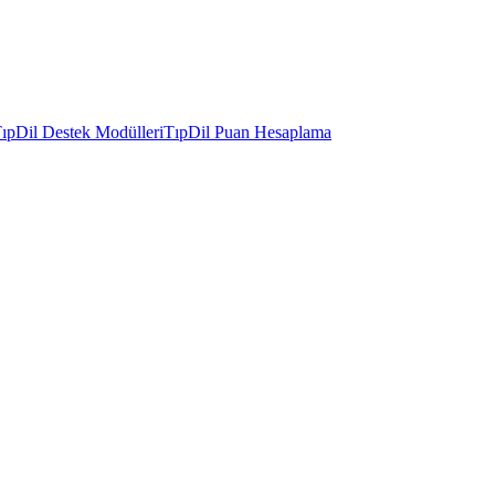
ıpDil Destek Modülleri
TıpDil Puan Hesaplama