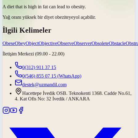
A diet that is high in fat can lead to
obesity
.
Yağ oranı yüksek bir diyet
obeziteye
yol açabilir.
İlgili Kelimeler
Obese
Obey
Object
Objective
Observe
Observer
Obsolete
Obstacle
Obstr
İletişim Merkezi (09.00 - 22.00)
0(312) 911 37 15
0(546) 855 07 15
(WhatsApp)
destek@uzmandil.com
Hacettepe İvedik OSB. Teknokenti 1368. Cadde No.61,
4. Kat Ofis No: 32 İvedik / ANKARA