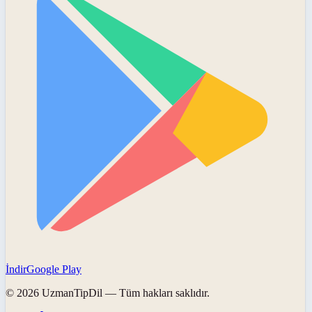
İndir
Google Play
©
2026
UzmanTipDil
— Tüm hakları saklıdır.