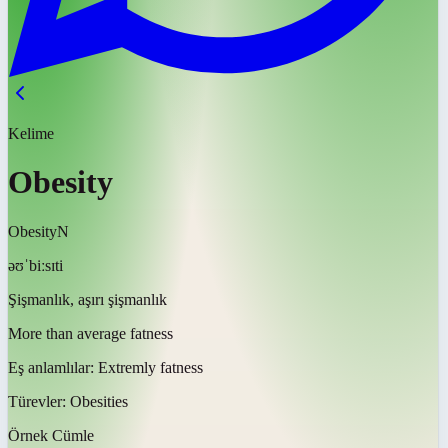
Kelime
Obesity
Obesity
N
əʊˈbiːsɪti
Şişmanlık, aşırı şişmanlık
More than average fatness
Eş anlamlılar:
Extremly fatness
Türevler:
Obesities
Örnek Cümle