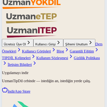
Ders
Ücretsiz Üye Ol
Kullanıcı Girişi
Şifremi Unuttum
Örnekleri
Kullanıcı Görüşleri
Blog
Garantili Eğitim
TIPDİL Kelimeleri
Kullanım Sözleşmesi
Gizlilik Politikası
İletişim Bilgileri
Uygulamayı indir
UzmanTipDil
cebinde — istediğin an, istediğin yerde çalış.
İndir
App Store