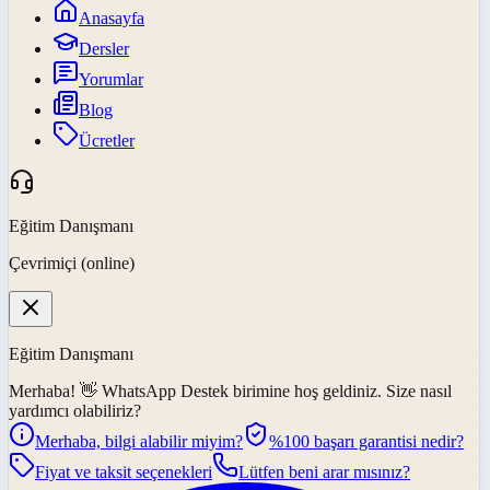
Anasayfa
Dersler
Yorumlar
Blog
Ücretler
Eğitim Danışmanı
Çevrimiçi (online)
Eğitim Danışmanı
Merhaba! 👋
WhatsApp Destek
birimine hoş geldiniz. Size nasıl
yardımcı olabiliriz?
Merhaba, bilgi alabilir miyim?
%100 başarı garantisi nedir?
Fiyat ve taksit seçenekleri
Lütfen beni arar mısınız?