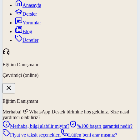
Anasayfa
Dersler
Yorumlar
Blog
Ücretler
Eğitim Danışmanı
Çevrimiçi (online)
Eğitim Danışmanı
Merhaba! 👋
WhatsApp Destek
birimine hoş geldiniz. Size nasıl
yardımcı olabiliriz?
Merhaba, bilgi alabilir miyim?
%100 başarı garantisi nedir?
Fiyat ve taksit seçenekleri
Lütfen beni arar mısınız?