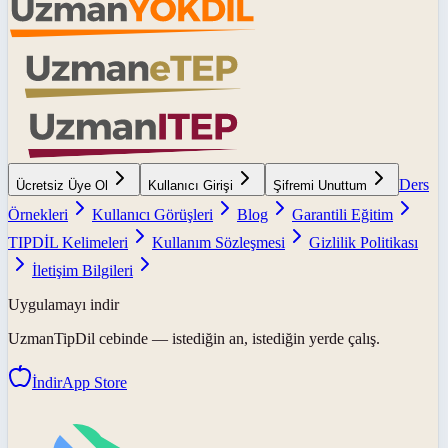
Ders
Ücretsiz Üye Ol
Kullanıcı Girişi
Şifremi Unuttum
Örnekleri
Kullanıcı Görüşleri
Blog
Garantili Eğitim
TIPDİL Kelimeleri
Kullanım Sözleşmesi
Gizlilik Politikası
İletişim Bilgileri
Uygulamayı indir
UzmanTipDil
cebinde — istediğin an, istediğin yerde çalış.
İndir
App Store