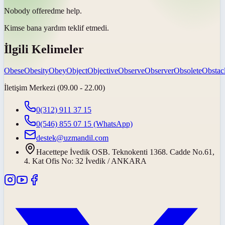
Nobody
offered
me help.
Kimse bana yardım
teklif etmedi
.
İlgili Kelimeler
Obese
Obesity
Obey
Object
Objective
Observe
Observer
Obsolete
Obstac
İletişim Merkezi (09.00 - 22.00)
0(312) 911 37 15
0(546) 855 07 15
(WhatsApp)
destek@uzmandil.com
Hacettepe İvedik OSB. Teknokenti 1368. Cadde No.61,
4. Kat Ofis No: 32 İvedik / ANKARA