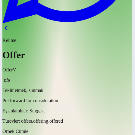
Kelime
Offer
Offer
V
ˈɒfə
Teklif etmek, sunmak
Put forward for consideration
Eş anlamlılar:
Suggest
Türevler:
offers,offering,offered
Örnek Cümle