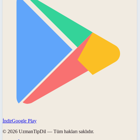
İndir
Google Play
©
2026
UzmanTipDil
— Tüm hakları saklıdır.