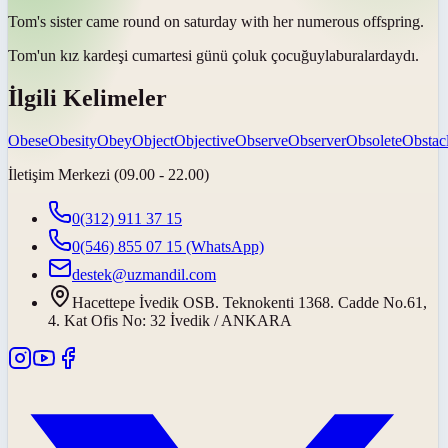
Tom's sister came round on saturday with her numerous
offspring
.
Tom'un kız kardeşi cumartesi günü
çoluk çocuğuyla
buralardaydı.
İlgili Kelimeler
Obese
Obesity
Obey
Object
Objective
Observe
Observer
Obsolete
Obstac
İletişim Merkezi (09.00 - 22.00)
0(312) 911 37 15
0(546) 855 07 15
(WhatsApp)
destek@uzmandil.com
Hacettepe İvedik OSB. Teknokenti 1368. Cadde No.61,
4. Kat Ofis No: 32 İvedik / ANKARA