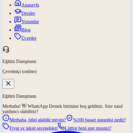
Anasayfa
Dersler
Yorumlar
Blog
Ücretler
Eğitim Danışmanı
Çevrimiçi (online)
Eğitim Danışmanı
Merhaba! 👋
WhatsApp Destek
birimine hoş geldiniz. Size nasıl
yardımcı olabiliriz?
Merhaba, bilgi alabilir miyim?
%100 başarı garantisi nedir?
Fiyat ve taksit seçenekleri
Lütfen beni arar mısınız?