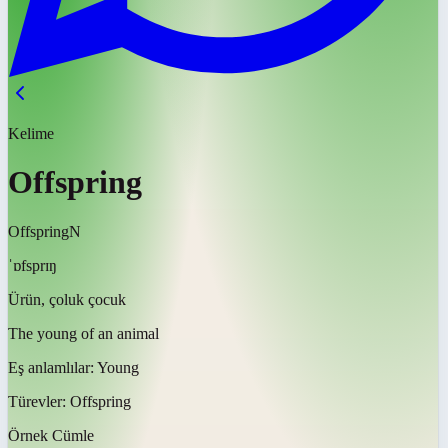
Kelime
Offspring
Offspring
N
ˈɒfsprɪŋ
Ürün, çoluk çocuk
The young of an animal
Eş anlamlılar:
Young
Türevler:
Offspring
Örnek Cümle