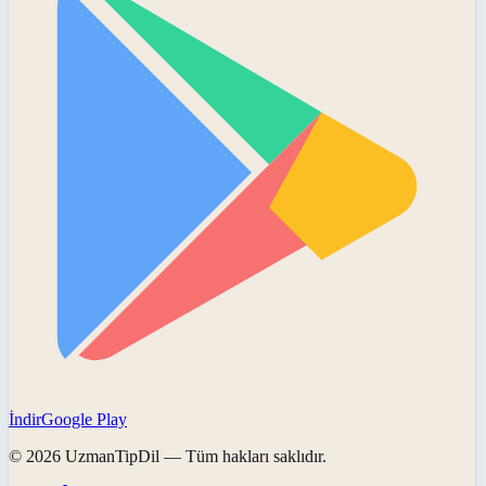
İndir
Google Play
©
2026
UzmanTipDil
— Tüm hakları saklıdır.