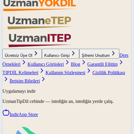
Ders
Ücretsiz Üye Ol
Kullanıcı Girişi
Şifremi Unuttum
Örnekleri
Kullanıcı Görüşleri
Blog
Garantili Eğitim
TIPDİL Kelimeleri
Kullanım Sözleşmesi
Gizlilik Politikası
İletişim Bilgileri
Uygulamayı indir
UzmanTipDil
cebinde — istediğin an, istediğin yerde çalış.
İndir
App Store