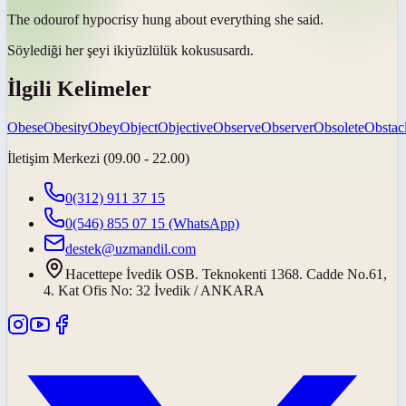
The
odour
of hypocrisy hung about everything she said.
Söylediği her şeyi ikiyüzlülük
kokusu
sardı.
İlgili Kelimeler
Obese
Obesity
Obey
Object
Objective
Observe
Observer
Obsolete
Obstac
İletişim Merkezi (09.00 - 22.00)
0(312) 911 37 15
0(546) 855 07 15
(WhatsApp)
destek@uzmandil.com
Hacettepe İvedik OSB. Teknokenti 1368. Cadde No.61,
4. Kat Ofis No: 32 İvedik / ANKARA