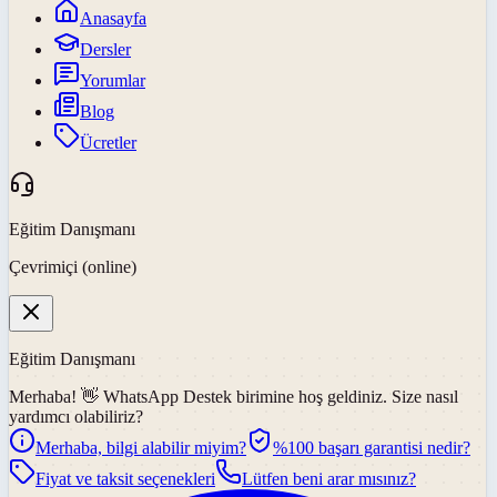
Anasayfa
Dersler
Yorumlar
Blog
Ücretler
Eğitim Danışmanı
Çevrimiçi (online)
Eğitim Danışmanı
Merhaba! 👋
WhatsApp Destek
birimine hoş geldiniz. Size nasıl
yardımcı olabiliriz?
Merhaba, bilgi alabilir miyim?
%100 başarı garantisi nedir?
Fiyat ve taksit seçenekleri
Lütfen beni arar mısınız?