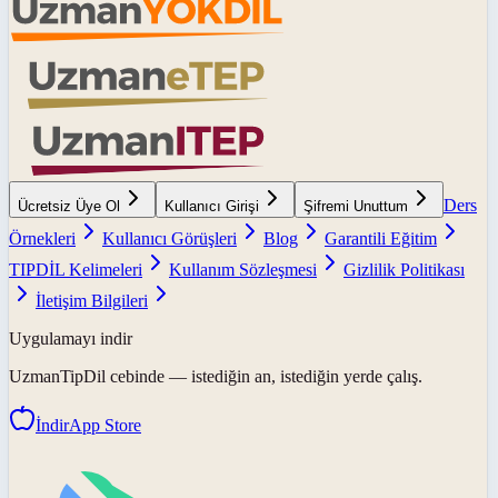
Ders
Ücretsiz Üye Ol
Kullanıcı Girişi
Şifremi Unuttum
Örnekleri
Kullanıcı Görüşleri
Blog
Garantili Eğitim
TIPDİL Kelimeleri
Kullanım Sözleşmesi
Gizlilik Politikası
İletişim Bilgileri
Uygulamayı indir
UzmanTipDil
cebinde — istediğin an, istediğin yerde çalış.
İndir
App Store