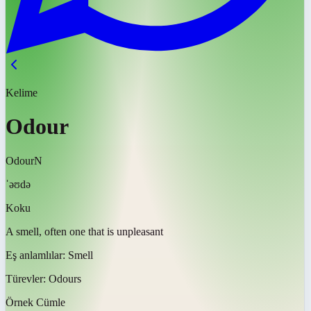
Kelime
Odour
Odour
N
ˈəʊdə
Koku
A smell, often one that is unpleasant
Eş anlamlılar:
Smell
Türevler:
Odours
Örnek Cümle