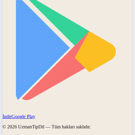
İndir
Google Play
©
2026
UzmanTipDil
— Tüm hakları saklıdır.