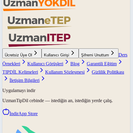
Ders
Ücretsiz Üye Ol
Kullanıcı Girişi
Şifremi Unuttum
Örnekleri
Kullanıcı Görüşleri
Blog
Garantili Eğitim
TIPDİL Kelimeleri
Kullanım Sözleşmesi
Gizlilik Politikası
İletişim Bilgileri
Uygulamayı indir
UzmanTipDil
cebinde — istediğin an, istediğin yerde çalış.
İndir
App Store