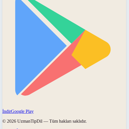
İndir
Google Play
©
2026
UzmanTipDil
— Tüm hakları saklıdır.