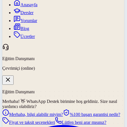
Anasayfa
Dersler
Yorumlar
Blog
Ücretler
Eğitim Danışmanı
Çevrimiçi (online)
Eğitim Danışmanı
Merhaba! 👋
WhatsApp Destek
birimine hoş geldiniz. Size nasıl
yardımcı olabiliriz?
Merhaba, bilgi alabilir miyim?
%100 başarı garantisi nedir?
Fiyat ve taksit seçenekleri
Lütfen beni arar mısınız?