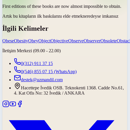
First editions of these books are now almost impossible to
obtain
.
Artık bu kitapların ilk baskılarını
elde etmek
neredeyse imkansız
İlgili Kelimeler
Obese
Obesity
Obey
Object
Objective
Observe
Observer
Obsolete
Obstac
İletişim Merkezi (09.00 - 22.00)
0(312) 911 37 15
0(546) 855 07 15
(WhatsApp)
destek@uzmandil.com
Hacettepe İvedik OSB. Teknokenti 1368. Cadde No.61,
4. Kat Ofis No: 32 İvedik / ANKARA