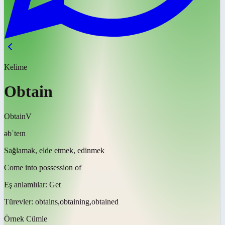
Kelime
Obtain
Obtain
V
əbˈteɪn
Sağlamak, elde etmek, edinmek
Come into possession of
Eş anlamlılar:
Get
Türevler:
obtains,obtaining,obtained
Örnek Cümle