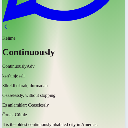
Kelime
Continuously
Continuously
Adv
kənˈtɪnjʊəsli
Sürekli olarak, durmadan
Ceaselessly, without stopping
Eş anlamlılar:
Ceaselessly
Örnek Cümle
It is the oldest
continuously
inhabited city in America.