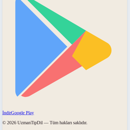
İndir
Google Play
©
2026
UzmanTipDil
— Tüm hakları saklıdır.