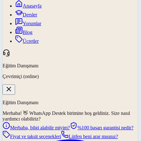
Anasayfa
Dersler
Yorumlar
Blog
Ücretler
Eğitim Danışmanı
Çevrimiçi (online)
Eğitim Danışmanı
Merhaba! 👋
WhatsApp Destek
birimine hoş geldiniz. Size nasıl
yardımcı olabiliriz?
Merhaba, bilgi alabilir miyim?
%100 başarı garantisi nedir?
Fiyat ve taksit seçenekleri
Lütfen beni arar mısınız?