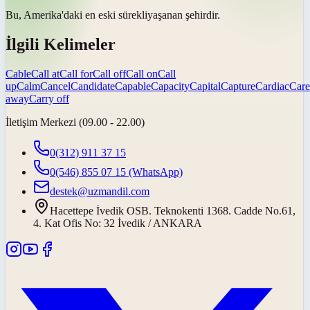
Bu, Amerika'daki en eski
sürekli
yaşanan şehirdir.
İlgili Kelimeler
Cable
Call at
Call for
Call off
Call on
Call
up
Calm
Cancel
Candidate
Capable
Capacity
Capital
Capture
Cardiac
Care
away
Carry off
İletişim Merkezi (09.00 - 22.00)
0(312) 911 37 15
0(546) 855 07 15
(WhatsApp)
destek@uzmandil.com
Hacettepe İvedik OSB. Teknokenti 1368. Cadde No.61,
4. Kat Ofis No: 32 İvedik / ANKARA