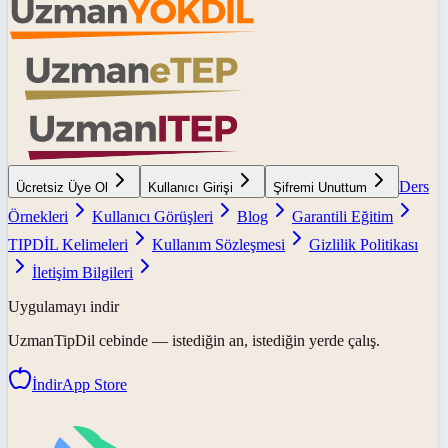
Ders
Ücretsiz Üye Ol
Kullanıcı Girişi
Şifremi Unuttum
Örnekleri
Kullanıcı Görüşleri
Blog
Garantili Eğitim
TIPDİL Kelimeleri
Kullanım Sözleşmesi
Gizlilik Politikası
İletişim Bilgileri
Uygulamayı indir
UzmanTipDil
cebinde — istediğin an, istediğin yerde çalış.
İndir
App Store