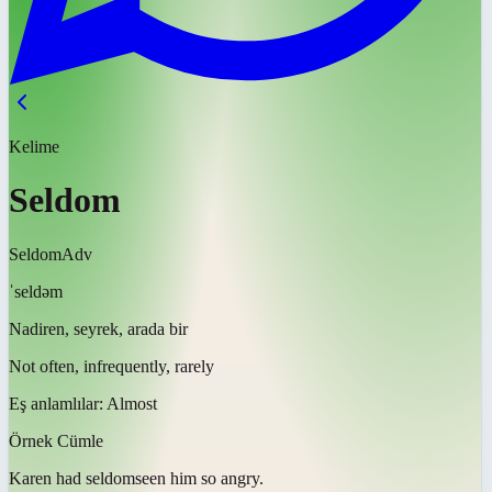
Kelime
Seldom
Seldom
Adv
ˈseldəm
Nadiren, seyrek, arada bir
Not often, infrequently, rarely
Eş anlamlılar:
Almost
Örnek Cümle
Karen had
seldom
seen him so angry.