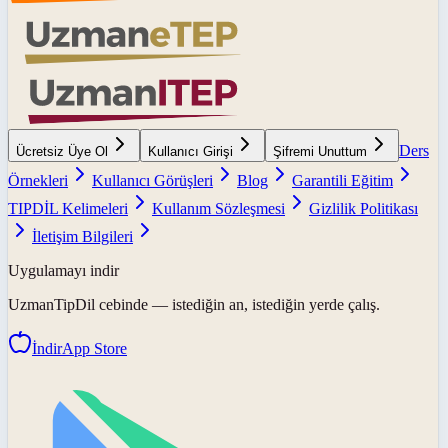
Ders
Ücretsiz Üye Ol
Kullanıcı Girişi
Şifremi Unuttum
Örnekleri
Kullanıcı Görüşleri
Blog
Garantili Eğitim
TIPDİL Kelimeleri
Kullanım Sözleşmesi
Gizlilik Politikası
İletişim Bilgileri
Uygulamayı indir
UzmanTipDil
cebinde — istediğin an, istediğin yerde çalış.
İndir
App Store