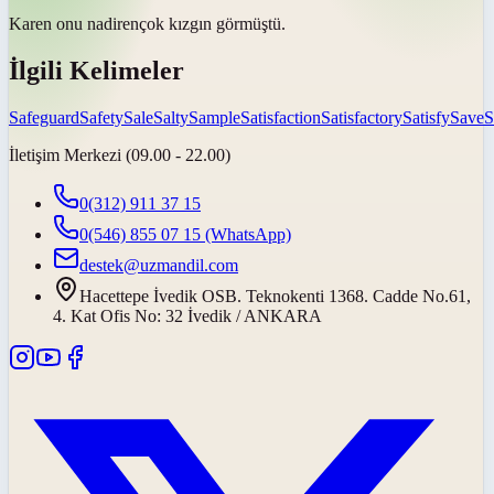
Karen onu
nadiren
çok kızgın görmüştü.
İlgili Kelimeler
Safeguard
Safety
Sale
Salty
Sample
Satisfaction
Satisfactory
Satisfy
Save
S
İletişim Merkezi (09.00 - 22.00)
0(312) 911 37 15
0(546) 855 07 15
(WhatsApp)
destek@uzmandil.com
Hacettepe İvedik OSB. Teknokenti 1368. Cadde No.61,
4. Kat Ofis No: 32 İvedik / ANKARA