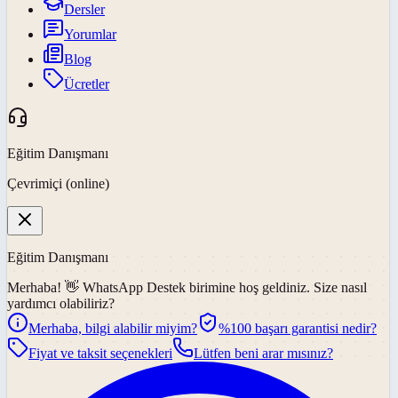
Dersler
Yorumlar
Blog
Ücretler
Eğitim Danışmanı
Çevrimiçi (online)
Eğitim Danışmanı
Merhaba! 👋
WhatsApp Destek
birimine hoş geldiniz. Size nasıl
yardımcı olabiliriz?
Merhaba, bilgi alabilir miyim?
%100 başarı garantisi nedir?
Fiyat ve taksit seçenekleri
Lütfen beni arar mısınız?