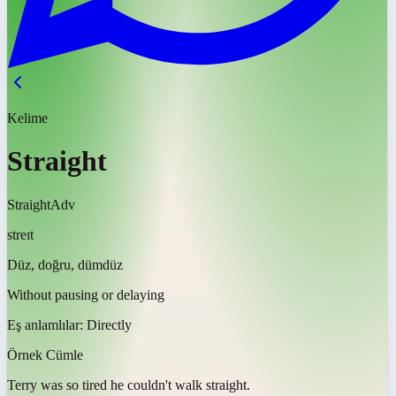
Kelime
Straight
Straight
Adv
streɪt
Düz, doğru, dümdüz
Without pausing or delaying
Eş anlamlılar:
Directly
Örnek Cümle
Terry was so tired he couldn't walk
straight
.