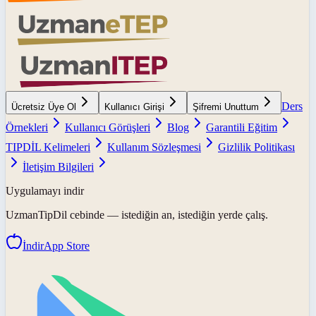
Ders
Ücretsiz Üye Ol
Kullanıcı Girişi
Şifremi Unuttum
Örnekleri
Kullanıcı Görüşleri
Blog
Garantili Eğitim
TIPDİL Kelimeleri
Kullanım Sözleşmesi
Gizlilik Politikası
İletişim Bilgileri
Uygulamayı indir
UzmanTipDil
cebinde — istediğin an, istediğin yerde çalış.
İndir
App Store