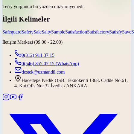
Terry yorgundu bu yüzden
düz
yürüyemedi.
İlgili Kelimeler
Safeguard
Safety
Sale
Salty
Sample
Satisfaction
Satisfactory
Satisfy
Save
S
İletişim Merkezi (09.00 - 22.00)
0(312) 911 37 15
0(546) 855 07 15
(WhatsApp)
destek@uzmandil.com
Hacettepe İvedik OSB. Teknokenti 1368. Cadde No.61,
4. Kat Ofis No: 32 İvedik / ANKARA