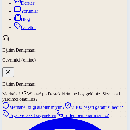
Dersler
Yorumlar
Blog
Ücretler
Eğitim Danışmanı
Çevrimiçi (online)
Eğitim Danışmanı
Merhaba! 👋
WhatsApp Destek
birimine hoş geldiniz. Size nasıl
yardımcı olabiliriz?
Merhaba, bilgi alabilir miyim?
%100 başarı garantisi nedir?
Fiyat ve taksit seçenekleri
Lütfen beni arar mısınız?