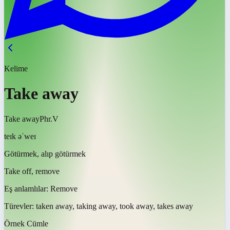
Kelime
Take away
Take away
Phr.V
teɪk əˈweɪ
Götürmek, alıp götürmek
Take off, remove
Eş anlamlılar:
Remove
Türevler:
taken away, taking away, took away, takes away
Örnek Cümle