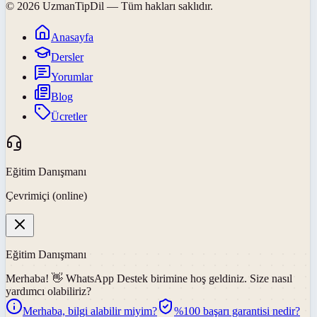
©
2026
UzmanTipDil
— Tüm hakları saklıdır.
Anasayfa
Dersler
Yorumlar
Blog
Ücretler
Eğitim Danışmanı
Çevrimiçi (online)
Eğitim Danışmanı
Merhaba! 👋
WhatsApp Destek
birimine hoş geldiniz. Size nasıl
yardımcı olabiliriz?
Merhaba, bilgi alabilir miyim?
%100 başarı garantisi nedir?