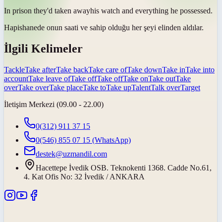
In prison they'd
taken away
his watch and everything he possessed.
Hapishanede onun saati ve sahip olduğu her şeyi elinden
aldılar
.
İlgili Kelimeler
Tackle
Take after
Take back
Take care of
Take down
Take in
Take into
account
Take leave of
Take off
Take off
Take on
Take out
Take
over
Take over
Take place
Take to
Take up
Talent
Talk over
Target
İletişim Merkezi (09.00 - 22.00)
0(312) 911 37 15
0(546) 855 07 15
(WhatsApp)
destek@uzmandil.com
Hacettepe İvedik OSB. Teknokenti 1368. Cadde No.61,
4. Kat Ofis No: 32 İvedik / ANKARA