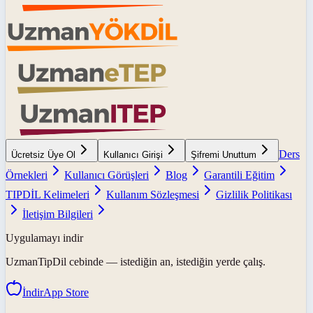
Ders
Ücretsiz Üye Ol
Kullanıcı Girişi
Şifremi Unuttum
Örnekleri
Kullanıcı Görüşleri
Blog
Garantili Eğitim
TIPDİL Kelimeleri
Kullanım Sözleşmesi
Gizlilik Politikası
İletişim Bilgileri
Uygulamayı indir
UzmanTipDil
cebinde — istediğin an, istediğin yerde çalış.
İndir
App Store