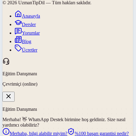
©
2026
UzmanTipDil
— Tüm hakları saklıdır.
Anasayfa
Dersler
Yorumlar
Blog
Ücretler
Eğitim Danışmanı
Çevrimiçi (online)
Eğitim Danışmanı
Merhaba! 👋
WhatsApp Destek
birimine hoş geldiniz. Size nasıl
yardımcı olabiliriz?
Merhaba, bilgi alabilir miyim?
%100 başarı garantisi nedir?