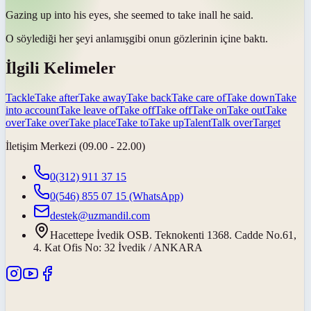
Gazing up into his eyes, she seemed to
take in
all he said.
O söylediği her şeyi
anlamış
gibi onun gözlerinin içine baktı.
İlgili Kelimeler
Tackle
Take after
Take away
Take back
Take care of
Take down
Take
into account
Take leave of
Take off
Take off
Take on
Take out
Take
over
Take over
Take place
Take to
Take up
Talent
Talk over
Target
İletişim Merkezi (09.00 - 22.00)
0(312) 911 37 15
0(546) 855 07 15
(WhatsApp)
destek@uzmandil.com
Hacettepe İvedik OSB. Teknokenti 1368. Cadde No.61,
4. Kat Ofis No: 32 İvedik / ANKARA