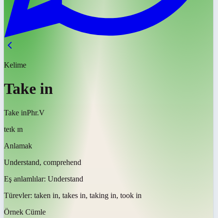
Kelime
Take in
Take in
Phr.V
teɪk ɪn
Anlamak
Understand, comprehend
Eş anlamlılar:
Understand
Türevler:
taken in, takes in, taking in, took in
Örnek Cümle