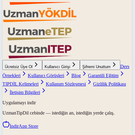
Ders
Ücretsiz Üye Ol
Kullanıcı Girişi
Şifremi Unuttum
Örnekleri
Kullanıcı Görüşleri
Blog
Garantili Eğitim
TIPDİL Kelimeleri
Kullanım Sözleşmesi
Gizlilik Politikası
İletişim Bilgileri
Uygulamayı indir
UzmanTipDil
cebinde — istediğin an, istediğin yerde çalış.
İndir
App Store