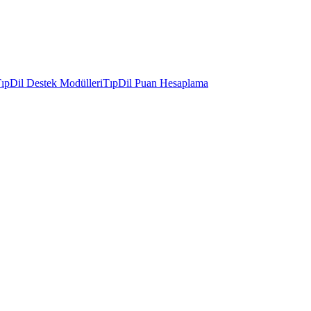
ıpDil Destek Modülleri
TıpDil Puan Hesaplama