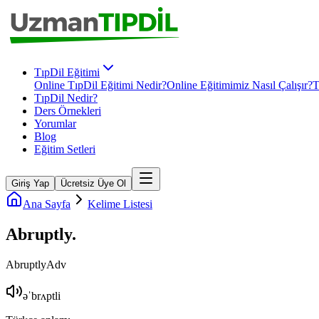
TıpDil Eğitimi
Online TıpDil Eğitimi Nedir?
Online Eğitimimiz Nasıl Çalışır?
T
TıpDil Nedir?
Ders Örnekleri
Yorumlar
Blog
Eğitim Setleri
Giriş Yap
Ücretsiz Üye Ol
Ana Sayfa
Kelime Listesi
Abruptly
.
Abruptly
Adv
əˈbrʌptli