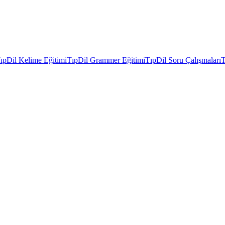
ıpDil Kelime Eğitimi
TıpDil Grammer Eğitimi
TıpDil Soru Çalışmaları
T