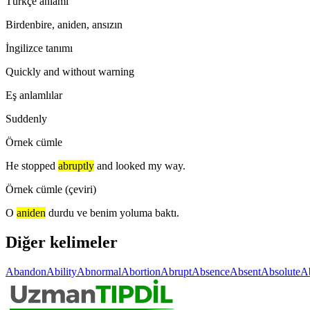
Türkçe anlamı
Birdenbire, aniden, ansızın
İngilizce tanımı
Quickly and without warning
Eş anlamlılar
Suddenly
Örnek cümle
He stopped
abruptly
and looked my way.
Örnek cümle (çeviri)
O
aniden
durdu ve benim yoluma baktı.
Diğer kelimeler
Abandon
Ability
Abnormal
Abortion
Abrupt
Absence
Absent
Absolute
Ab