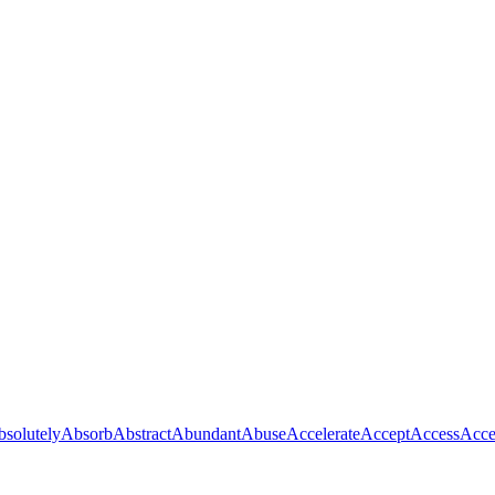
solutely
Absorb
Abstract
Abundant
Abuse
Accelerate
Accept
Access
Acce