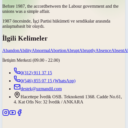
Before 1987, the
accord
between the Labour government and the
unions was a simple affair.
1987 öncesinde, İşçi Partisi hükümeti ve sendikalar arasında
anlaşma
basit bir olaydı.
İlgili Kelimeler
Abandon
Ability
Abnormal
Abortion
Abrupt
Abruptly
Absence
Absent
A
İletişim Merkezi (09.00 - 22.00)
0(312) 911 37 15
0(546) 855 07 15
(WhatsApp)
destek@uzmandil.com
Hacettepe İvedik OSB. Teknokenti 1368. Cadde No.61,
4. Kat Ofis No: 32 İvedik / ANKARA