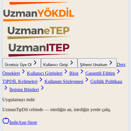
Ders
Ücretsiz Üye Ol
Kullanıcı Girişi
Şifremi Unuttum
Örnekleri
Kullanıcı Görüşleri
Blog
Garantili Eğitim
TIPDİL Kelimeleri
Kullanım Sözleşmesi
Gizlilik Politikası
İletişim Bilgileri
Uygulamayı indir
UzmanTipDil
cebinde — istediğin an, istediğin yerde çalış.
İndir
App Store