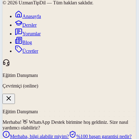
©
2026
UzmanTipDil
— Tüm hakları saklıdır.
Anasayfa
Dersler
Yorumlar
Blog
Ücretler
Eğitim Danışmanı
Çevrimiçi (online)
Eğitim Danışmanı
Merhaba! 👋
WhatsApp Destek
birimine hoş geldiniz. Size nasıl
yardımcı olabiliriz?
Merhaba, bilgi alabilir miyim?
%100 başarı garantisi nedir?