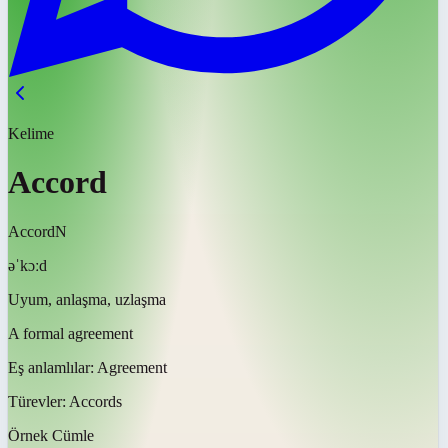
Kelime
Accord
Accord
N
əˈkɔːd
Uyum, anlaşma, uzlaşma
A formal agreement
Eş anlamlılar:
Agreement
Türevler:
Accords
Örnek Cümle