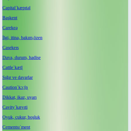
Capital
ˈkæpɪtəl
Başkent
Care
keə
İlgi, itina, bakım,özen
Case
keɪs
Dava, durum, hadise
Cattle
ˈkætl̩
Sığır ve davarlar
Caution
ˈkɔːʃn̩
Dikkat, ikaz, uyarı
Cavity
ˈkævɪti
Oyuk, çukur, boşluk
Cement
sɪˈment