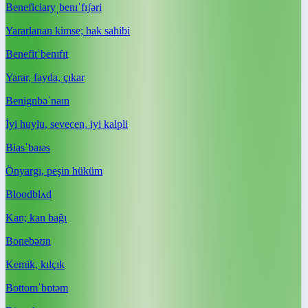
Beneficiary
ˌbenɪˈfɪʃəri
Yararlanan kimse; hak sahibi
Benefit
ˈbenɪfɪt
Yarar, fayda, çıkar
Benign
bəˈnaɪn
İyi huylu, sevecen, iyi kalpli
Bias
ˈbaɪəs
Önyargı, peşin hüküm
Blood
blʌd
Kan; kan bağı
Bone
bəʊn
Kemik, kılçık
Bottom
ˈbɒtəm