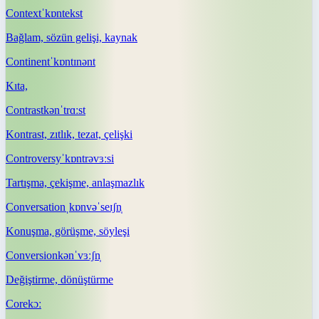
Context
ˈkɒntekst
Bağlam, sözün gelişi, kaynak
Continent
ˈkɒntɪnənt
Kıta,
Contrast
kənˈtrɑːst
Kontrast, zıtlık, tezat, çelişki
Controversy
ˈkɒntrəvɜːsi
Tartışma, çekişme, anlaşmazlık
Conversation
ˌkɒnvəˈseɪʃn̩
Konuşma, görüşme, söyleşi
Conversion
kənˈvɜːʃn̩
Değiştirme, dönüştürme
Core
kɔː