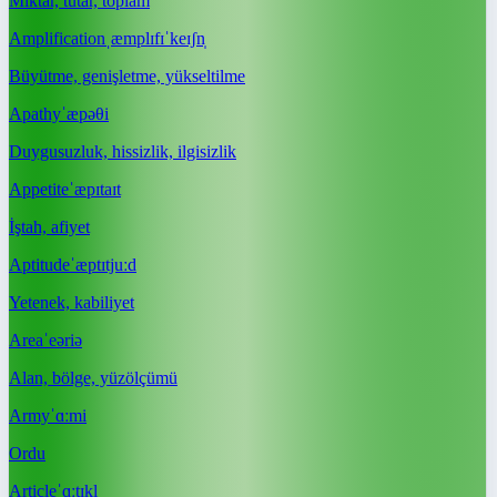
Miktar, tutar, toplam
Amplification
ˌæmplɪfɪˈkeɪʃn̩
Büyütme, genişletme, yükseltilme
Apathy
ˈæpəθi
Duygusuzluk, hissizlik, ilgisizlik
Appetite
ˈæpɪtaɪt
İştah, afiyet
Aptitude
ˈæptɪtjuːd
Yetenek, kabiliyet
Area
ˈeəriə
Alan, bölge, yüzölçümü
Army
ˈɑːmi
Ordu
Article
ˈɑːtɪkl̩