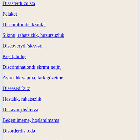
Disaster
dɪˈzɑːstə
Felaket
Discomfort
dɪsˈkʌmfət
Sıkıntı, rahatsızlık, huzursuzluk
Discovery
dɪˈskʌvəri
Keşif, buluş
Discrimination
dɪˌskrɪmɪˈneɪʃn̩
Ayrıcalık yapma, fark gözetme,
Disease
dɪˈziːz
Hastalık, rahatsızlık
Disfavor
ˌdɪsˈfeɪvə
Beğenilmeme, hoşlanılmama
Disorder
dɪsˈɔːdə