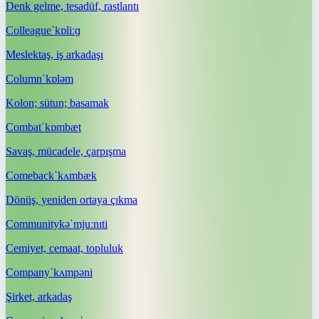
Denk gelme, tesadüf, rastlantı
Colleague
ˈkɒliːɡ
Meslektaş, iş arkadaşı
Column
ˈkɒləm
Kolon; sütun; basamak
Combat
ˈkɒmbæt
Savaş, mücadele, çarpışma
Comeback
ˈkʌmbæk
Dönüş, yeniden ortaya çıkma
Community
kəˈmjuːnɪti
Cemiyet, cemaat, topluluk
Company
ˈkʌmpəni
Şirket, arkadaş