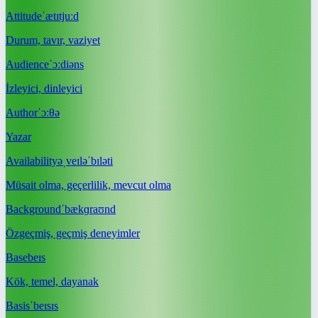
Attitude
ˈætɪtjuːd
Durum, tavır, vaziyet
Audience
ˈɔːdiəns
İzleyici, dinleyici
Author
ˈɔːθə
Yazar
Availability
əˌveɪləˈbɪləti
Müsait olma, geçerlilik, mevcut olma
Background
ˈbækɡraʊnd
Özgeçmiş, geçmiş deneyimler
Base
beɪs
Kök, temel, dayanak
Basis
ˈbeɪsɪs