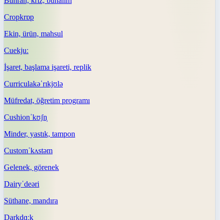
Buhran, kriz, bunalım
Crop
krɒp
Ekin, ürün, mahsul
Cue
kjuː
İşaret, başlama işareti, replik
Curricula
kəˈrɪkjʊlə
Müfredat, öğretim programı
Cushion
ˈkʊʃn̩
Minder, yastık, tampon
Custom
ˈkʌstəm
Gelenek, görenek
Dairy
ˈdeəri
Süthane, mandıra
Dark
dɑːk