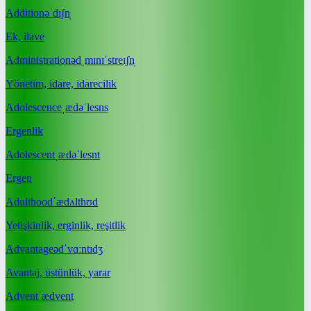
Addition
əˈdɪʃn̩
Ek, ilave
Administration
ədˌmɪnɪˈstreɪʃn̩
Yönetim, idare, idarecilik
Adolescence
ˌædəˈlesns
Ergenlik
Adolescent
ˌædəˈlesnt
Ergen
Adulthood
ˈædʌlthʊd
Yetişkinlik, erginlik, reşitlik
Advantage
ədˈvɑːntɪdʒ
Avantaj, üstünlük, yarar
Advent
ˈædvent