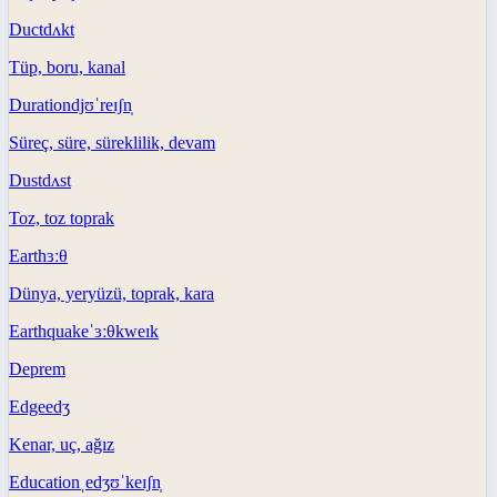
Duct
dʌkt
Tüp, boru, kanal
Duration
djʊˈreɪʃn̩
Süreç, süre, süreklilik, devam
Dust
dʌst
Toz, toz toprak
Earth
ɜːθ
Dünya, yeryüzü, toprak, kara
Earthquake
ˈɜːθkweɪk
Deprem
Edge
edʒ
Kenar, uç, ağız
Education
ˌedʒʊˈkeɪʃn̩