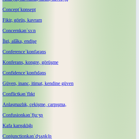
Concept
ˈkɒnsept
Fikir, görüş, kavram
Concern
kənˈsɜːn
İlgi, alâka, endişe
Conference
ˈkɒnfərəns
Konferans, kongre, görüşme
Confidence
ˈkɒnfɪdəns
Güven, inanç, itimat, kendine güven
Conflict
kənˈflɪkt
Anlaşmazlık, çekişme, çarpışma,
Confusion
kənˈfjuːʒn̩
Kafa karışıklığı
Conjunction
kənˈdʒʌŋkʃn̩