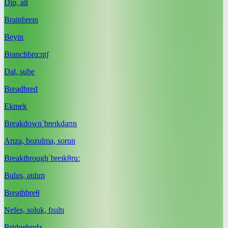
Dip, alt
Brain
breɪn
Beyin
Branch
brɑːntʃ
Dal, şube
Bread
bred
Ekmek
Breakdown
ˈbreɪkdaʊn
Arıza, bozulma, sorun
Breakthrough
ˈbreɪkθruː
Buluş, atılım
Breath
breθ
Nefes, soluk, fısıltı
Bridge
brɪdʒ