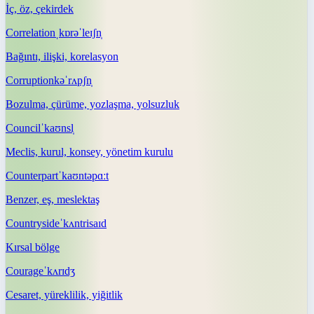
İç, öz, çekirdek
Correlation
ˌkɒrəˈleɪʃn̩
Bağıntı, ilişki, korelasyon
Corruption
kəˈrʌpʃn̩
Bozulma, çürüme, yozlaşma, yolsuzluk
Council
ˈkaʊnsl̩
Meclis, kurul, konsey, yönetim kurulu
Counterpart
ˈkaʊntəpɑːt
Benzer, eş, meslektaş
Countryside
ˈkʌntrisaɪd
Kırsal bölge
Courage
ˈkʌrɪdʒ
Cesaret, yüreklilik, yiğitlik