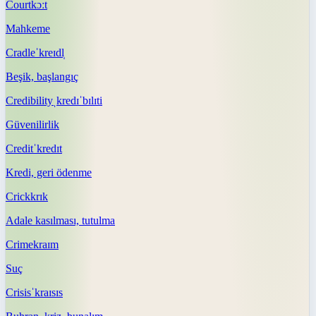
Court
kɔːt
Mahkeme
Cradle
ˈkreɪdl̩
Beşik, başlangıç
Credibility
ˌkredɪˈbɪlɪti
Güvenilirlik
Credit
ˈkredɪt
Kredi, geri ödenme
Crick
krɪk
Adale kasılması, tutulma
Crime
kraɪm
Suç
Crisis
ˈkraɪsɪs