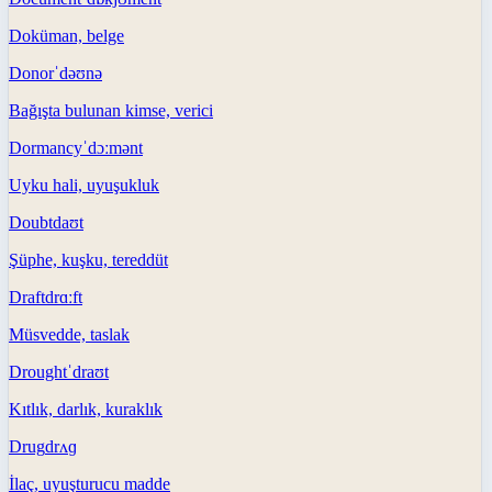
Doküman, belge
Donor
ˈdəʊnə
Bağışta bulunan kimse, verici
Dormancy
ˈdɔːmənt
Uyku hali, uyuşukluk
Doubt
daʊt
Şüphe, kuşku, tereddüt
Draft
drɑːft
Müsvedde, taslak
Drought
ˈdraʊt
Kıtlık, darlık, kuraklık
Drug
drʌɡ
İlaç, uyuşturucu madde