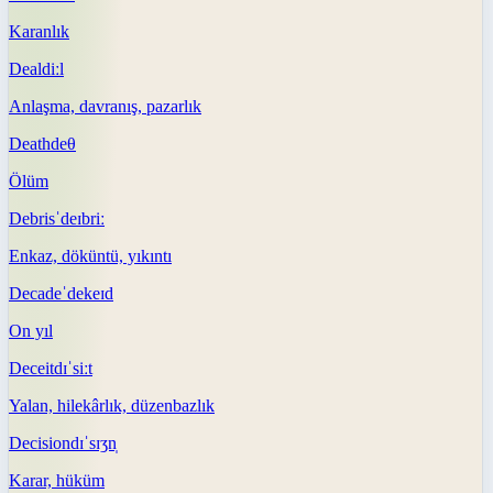
Karanlık
Deal
diːl
Anlaşma, davranış, pazarlık
Death
deθ
Ölüm
Debris
ˈdeɪbriː
Enkaz, döküntü, yıkıntı
Decade
ˈdekeɪd
On yıl
Deceit
dɪˈsiːt
Yalan, hilekârlık, düzenbazlık
Decision
dɪˈsɪʒn̩
Karar, hüküm