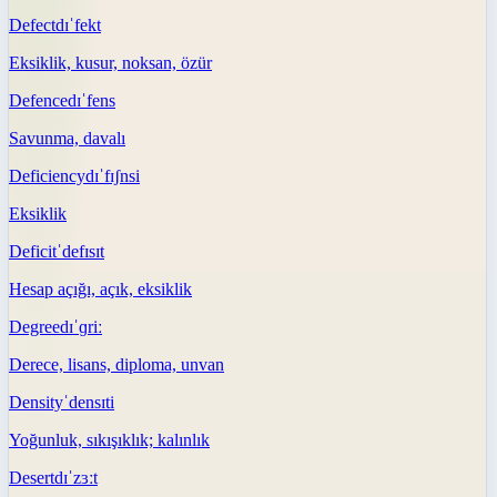
Defect
dɪˈfekt
Eksiklik, kusur, noksan, özür
Defence
dɪˈfens
Savunma, davalı
Deficiency
dɪˈfɪʃnsi
Eksiklik
Deficit
ˈdefɪsɪt
Hesap açığı, açık, eksiklik
Degree
dɪˈɡriː
Derece, lisans, diploma, unvan
Density
ˈdensɪti
Yoğunluk, sıkışıklık; kalınlık
Desert
dɪˈzɜːt