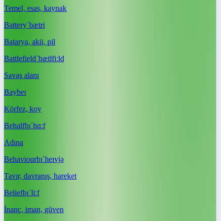
Temel, esas, kaynak
Battery
ˈbætri
Batarya, akü, pil
Battlefield
ˈbætlfiːld
Savaş alanı
Bay
beɪ
Körfez, koy
Behalf
bɪˈhɑːf
Adına
Behaviour
bɪˈheɪvjə
Tavır, davranış, hareket
Belief
bɪˈliːf
İnanç, iman, güven