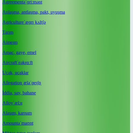
Agreement
əˈɡriːmənt
Anlaşma, antlaşma, pakt, uyuşma
Agriculture
ˈæɡrɪˌkʌltʃə
Tarım
Aim
eɪm
Amaç, gaye, emel
Aircraft
ˈeəkrɑːft
Uçak, uçaklar
Allegation
ˌæləˈɡeɪʃn̩
İddia, sav, bahane
Alloy
ˈælɔɪ
Alaşım, karışım
Amount
əˈmaʊnt