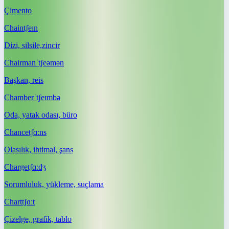
Çimento
Chain
tʃeɪn
Dizi, silsile,zincir
Chairman
ˈtʃeəmən
Başkan, reis
Chamber
ˈtʃeɪmbə
Oda, yatak odası, büro
Chance
tʃɑːns
Olasılık, ihtimal, şans
Charge
tʃɑːdʒ
Sorumluluk, yükleme, suçlama
Chart
tʃɑːt
Çizelge, grafik, tablo