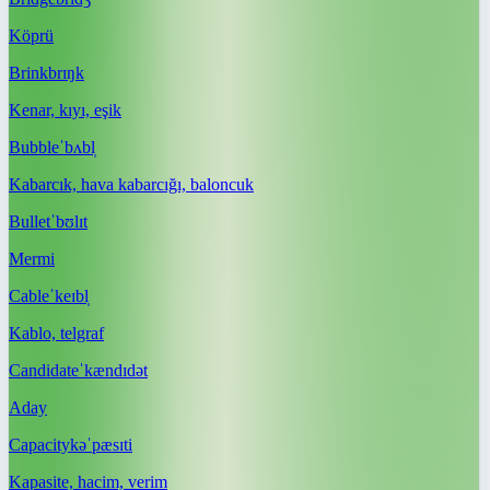
Köprü
Brink
brɪŋk
Kenar, kıyı, eşik
Bubble
ˈbʌbl̩
Kabarcık, hava kabarcığı, baloncuk
Bullet
ˈbʊlɪt
Mermi
Cable
ˈkeɪbl̩
Kablo, telgraf
Candidate
ˈkændɪdət
Aday
Capacity
kəˈpæsɪti
Kapasite, hacim, verim