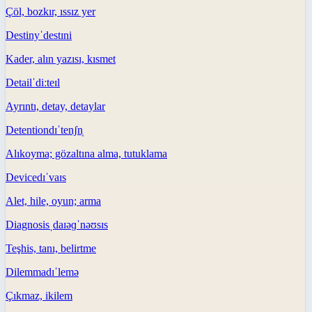
Çöl, bozkır, ıssız yer
Destiny
ˈdestɪni
Kader, alın yazısı, kısmet
Detail
ˈdiːteɪl
Ayrıntı, detay, detaylar
Detention
dɪˈtenʃn̩
Alıkoyma; gözaltına alma, tutuklama
Device
dɪˈvaɪs
Alet, hile, oyun; arma
Diagnosis
ˌdaɪəɡˈnəʊsɪs
Teşhis, tanı, belirtme
Dilemma
dɪˈlemə
Çıkmaz, ikilem