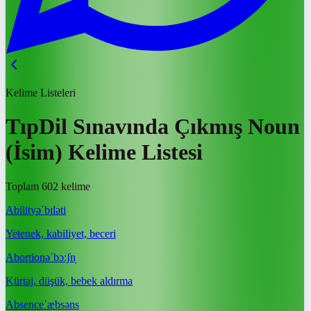
Kelime Listeleri
TıpDil Sınavında Çıkmış Noun
(İsim) Kelime Listesi
Toplam 602 kelime
Ability
əˈbɪləti
Yetenek, kabiliyet, beceri
Abortion
əˈbɔːʃn̩
Kürtaj, düşük, bebek aldırma
Absence
ˈæbsəns