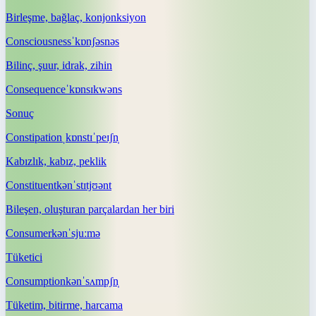
Birleşme, bağlaç, konjonksiyon
Consciousness
ˈkɒnʃəsnəs
Bilinç, şuur, idrak, zihin
Consequence
ˈkɒnsɪkwəns
Sonuç
Constipation
ˌkɒnstɪˈpeɪʃn̩
Kabızlık, kabız, peklik
Constituent
kənˈstɪtjʊənt
Bileşen, oluşturan parçalardan her biri
Consumer
kənˈsjuːmə
Tüketici
Consumption
kənˈsʌmpʃn̩
Tüketim, bitirme, harcama