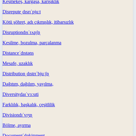
Keşmekeş, kargaşa, karışıklık
Disrepute
ˌdɪsrɪˈpjuːt
Kötü şöhret, adı çıkmışlık, itibarsızlık
Disruption
dɪsˈrʌpʃn̩
Kesilme, bozulma, parçalanma
Distance
ˈdɪstəns
Mesafe, uzaklık
Distribution
ˌdɪstrɪˈbjuːʃn̩
Dağıtım, dağılım, yayılma,
Diversity
daɪˈvɜːsɪti
Farklılık, başkalık, çeşitlilik
Division
dɪˈvɪʒn̩
Bölme, ayırma
Document
ˈdɒkjʊment