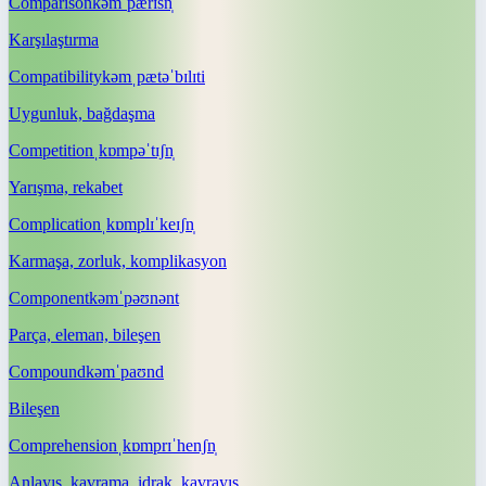
Comparison
kəmˈpærɪsn̩
Karşılaştırma
Compatibility
kəmˌpætəˈbɪlɪti
Uygunluk, bağdaşma
Competition
ˌkɒmpəˈtɪʃn̩
Yarışma, rekabet
Complication
ˌkɒmplɪˈkeɪʃn̩
Karmaşa, zorluk, komplikasyon
Component
kəmˈpəʊnənt
Parça, eleman, bileşen
Compound
kəmˈpaʊnd
Bileşen
Comprehension
ˌkɒmprɪˈhenʃn̩
Anlayış, kavrama, idrak, kavrayış