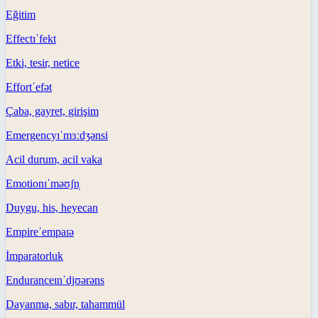
Eğitim
Effect
ɪˈfekt
Etki, tesir, netice
Effort
ˈefət
Çaba, gayret, girişim
Emergency
ɪˈmɜːdʒənsi
Acil durum, acil vaka
Emotion
ɪˈməʊʃn̩
Duygu, his, heyecan
Empire
ˈempaɪə
İmparatorluk
Endurance
ɪnˈdjʊərəns
Dayanma, sabır, tahammül