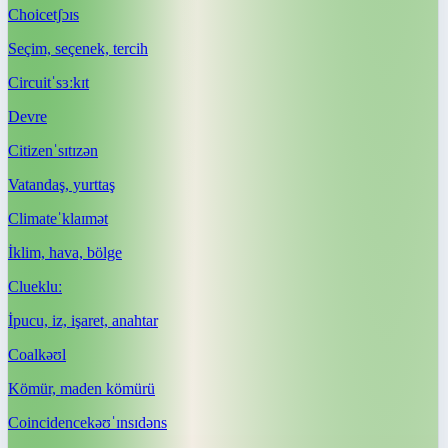
Choice
tʃɔɪs
Seçim, seçenek, tercih
Circuit
ˈsɜːkɪt
Devre
Citizen
ˈsɪtɪzən
Vatandaş, yurttaş
Climate
ˈklaɪmət
İklim, hava, bölge
Clue
kluː
İpucu, iz, işaret, anahtar
Coal
kəʊl
Kömür, maden kömürü
Coincidence
kəʊˈɪnsɪdəns