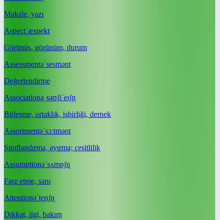
Makale, yazı
Aspect
ˈæspekt
Görünüş, görünüm, durum
Assessment
əˈsesmənt
Değerlendirme
Association
əˌsəʊʃiˈeɪʃn̩
Birleşme, ortaklık, işbirliği, dernek
Assortment
əˈsɔːtmənt
Sınıflandırma, ayırma; çeşitlilik
Assumption
əˈsʌmpʃn̩
Farz etme, sanı
Attention
əˈtenʃn̩
Dikkat, ilgi, bakım