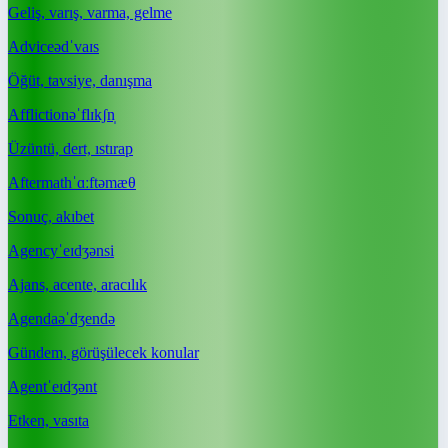
Geliş, varış, varma, gelme
Advice
ədˈvaɪs
Öğüt, tavsiye, danışma
Affliction
əˈflɪkʃn̩
Üzüntü, dert, ıstırap
Aftermath
ˈɑːftəmæθ
Sonuç, akıbet
Agency
ˈeɪdʒənsi
Ajans, acente, aracılık
Agenda
əˈdʒendə
Gündem, görüşülecek konular
Agent
ˈeɪdʒənt
Etken, vasıta