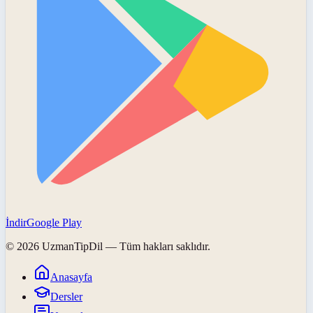
İndir
Google Play
©
2026
UzmanTipDil
— Tüm hakları saklıdır.
Anasayfa
Dersler