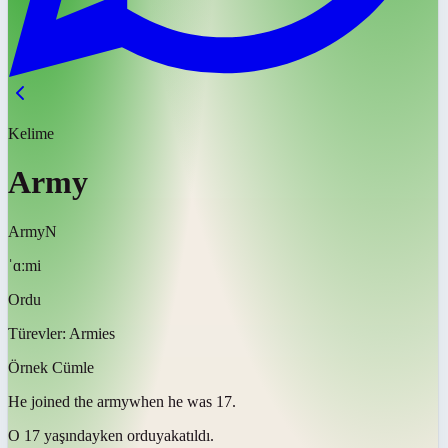
Kelime
Army
Army
N
ˈɑːmi
Ordu
Türevler:
Armies
Örnek Cümle
He joined the
army
when he was 17.
O 17 yaşındayken
orduya
katıldı.