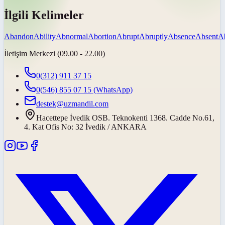
İlgili Kelimeler
Abandon
Ability
Abnormal
Abortion
Abrupt
Abruptly
Absence
Absent
A
İletişim Merkezi (09.00 - 22.00)
0(312) 911 37 15
0(546) 855 07 15
(WhatsApp)
destek@uzmandil.com
Hacettepe İvedik OSB. Teknokenti 1368. Cadde No.61,
4. Kat Ofis No: 32 İvedik / ANKARA