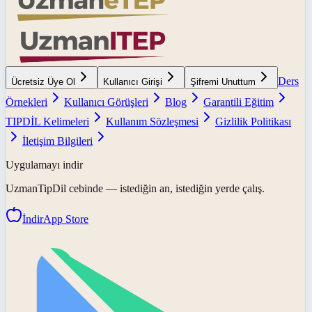
Ders
Ücretsiz Üye Ol
Kullanıcı Girişi
Şifremi Unuttum
Örnekleri
Kullanıcı Görüşleri
Blog
Garantili Eğitim
TIPDİL Kelimeleri
Kullanım Sözleşmesi
Gizlilik Politikası
İletişim Bilgileri
Uygulamayı indir
UzmanTipDil
cebinde — istediğin an, istediğin yerde çalış.
İndir
App Store