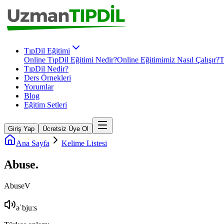
TıpDil Eğitimi
Online TıpDil Eğitimi Nedir?
Online Eğitimimiz Nasıl Çalışır?
T
TıpDil Nedir?
Ders Örnekleri
Yorumlar
Blog
Eğitim Setleri
Giriş Yap
Ücretsiz Üye Ol
Ana Sayfa
Kelime Listesi
Abuse
.
Abuse
V
əˈbjuːs