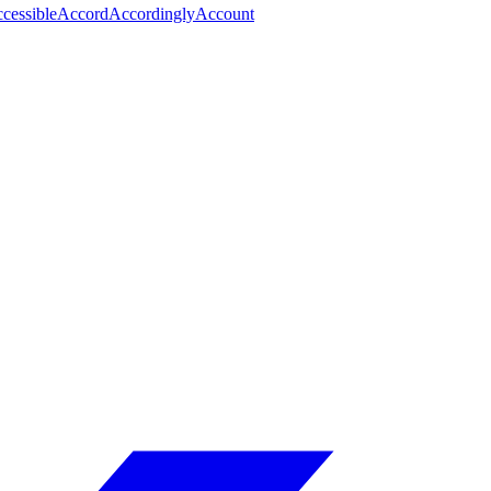
cessible
Accord
Accordingly
Account