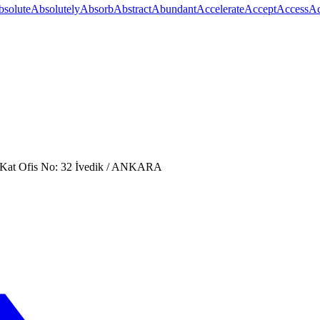
bsolute
Absolutely
Absorb
Abstract
Abundant
Accelerate
Accept
Access
Ac
. Kat Ofis No: 32 İvedik / ANKARA