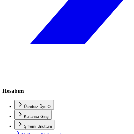
Hesabım
Ücretsiz Üye Ol
Kullanıcı Girişi
Şifremi Unuttum