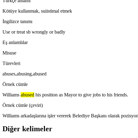
Türkçe anlamı
Kötüye kullanmak, suiistimal etmek
İngilizce tanımı
Use or treat sb wrongly or badly
Eş anlamlılar
Misuse
Türevleri
abuses,abusing,abused
Örnek cümle
Williams
abused
his position as Mayor to give jobs to his friends.
Örnek cümle (çeviri)
Williams arkadaşlarına işler vererek Belediye Başkanı olarak pozisy
Diğer kelimeler