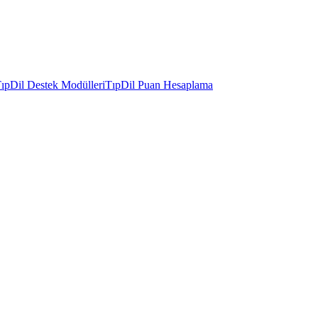
ıpDil Destek Modülleri
TıpDil Puan Hesaplama