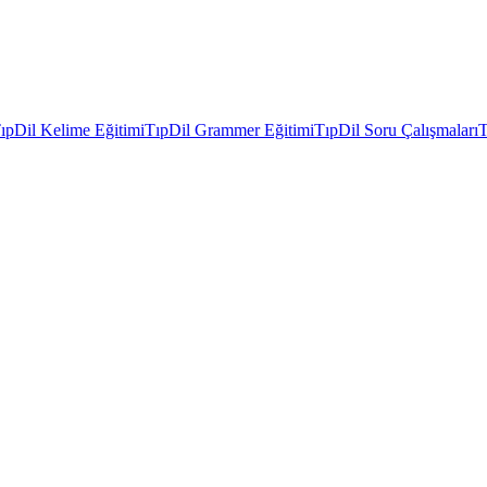
ıpDil Kelime Eğitimi
TıpDil Grammer Eğitimi
TıpDil Soru Çalışmaları
T