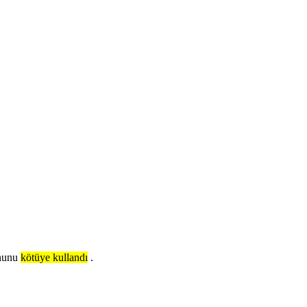
onunu
kötüye kullandı
.