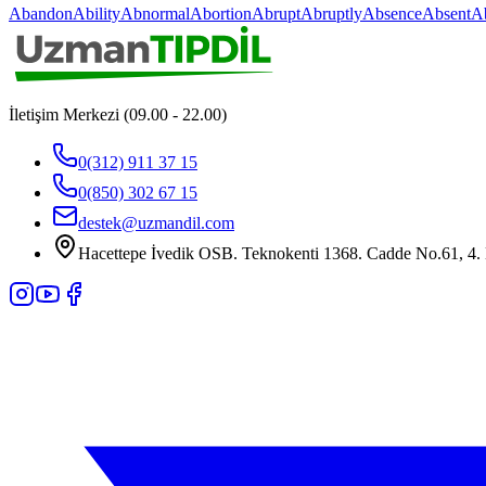
Abandon
Ability
Abnormal
Abortion
Abrupt
Abruptly
Absence
Absent
A
İletişim Merkezi (09.00 - 22.00)
0(312) 911 37 15
0(850) 302 67 15
destek@uzmandil.com
Hacettepe İvedik OSB. Teknokenti 1368. Cadde No.61, 4