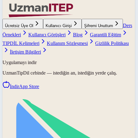
Ders
Ücretsiz Üye Ol
Kullanıcı Girişi
Şifremi Unuttum
Örnekleri
Kullanıcı Görüşleri
Blog
Garantili Eğitim
TIPDİL Kelimeleri
Kullanım Sözleşmesi
Gizlilik Politikası
İletişim Bilgileri
Uygulamayı indir
UzmanTipDil
cebinde — istediğin an, istediğin yerde çalış.
İndir
App Store