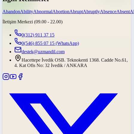
Abandon
Ability
Abnormal
Abortion
Abrupt
Abruptly
Absence
Absent
A
İletişim Merkezi (09.00 - 22.00)
0(312) 911 37 15
0(546) 855 07 15
(WhatsApp)
destek@uzmandil.com
Hacettepe İvedik OSB. Teknokenti 1368. Cadde No.61,
4. Kat Ofis No: 32 İvedik / ANKARA