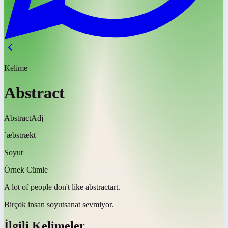
Kelime
Abstract
Abstract
Adj
ˈæbstrækt
Soyut
Örnek Cümle
A lot of people don't like
abstract
art.
Birçok insan
soyut
sanat sevmiyor.
İlgili Kelimeler