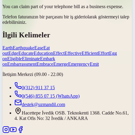
You can claim part of your telephone bill as a business
expense
.
Telefon faturanızın bir parçasını bir iş
gideri
olarak göstermeyi talep
edebilirsiniz.
İlgili Kelimeler
Earth
Earthquake
Ease
Eat
out
Edge
Educate
Education
Effect
Effective
Efficient
Effort
Egg
on
Eligible
Eliminate
Embark
on
Embarrassment
Embrace
Emerge
Emergency
Emit
İletişim Merkezi (09.00 - 22.00)
0(312) 911 37 15
0(546) 855 07 15
(WhatsApp)
destek@uzmandil.com
Hacettepe İvedik OSB. Teknokenti 1368. Cadde No.61,
4. Kat Ofis No: 32 İvedik / ANKARA