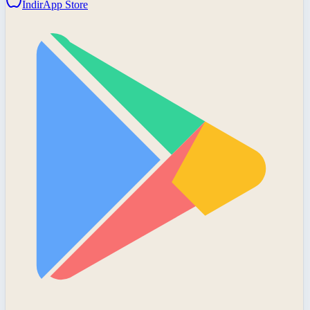
İndir
App Store