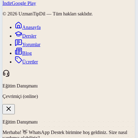
İndir
Google Play
©
2026
UzmanTipDil
— Tüm hakları saklıdır.
Anasayfa
Dersler
Yorumlar
Blog
Ücretler
Eğitim Danışmanı
Çevrimiçi (online)
Eğitim Danışmanı
Merhaba! 👋
WhatsApp Destek
birimine hoş geldiniz. Size nasıl
yardımcı olabiliriz?