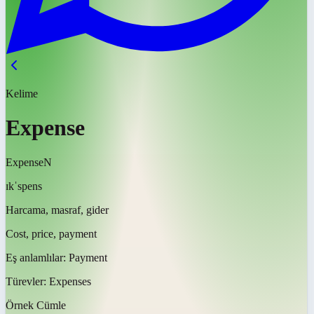
Kelime
Expense
Expense
N
ɪkˈspens
Harcama, masraf, gider
Cost, price, payment
Eş anlamlılar:
Payment
Türevler:
Expenses
Örnek Cümle