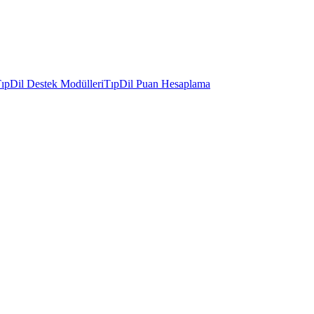
ıpDil Destek Modülleri
TıpDil Puan Hesaplama