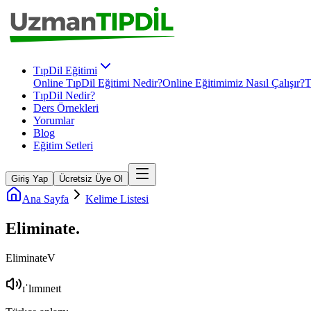
TıpDil Eğitimi
Online TıpDil Eğitimi Nedir?
Online Eğitimimiz Nasıl Çalışır?
T
TıpDil Nedir?
Ders Örnekleri
Yorumlar
Blog
Eğitim Setleri
Giriş Yap
Ücretsiz Üye Ol
Ana Sayfa
Kelime Listesi
Eliminate
.
Eliminate
V
ɪˈlɪmɪneɪt