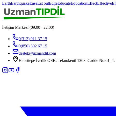
Earth
Earthquake
Ease
Eat out
Edge
Educate
Education
Effect
Effective
Ef
İletişim Merkezi (09.00 - 22.00)
0(312) 911 37 15
0(850) 302 67 15
destek@uzmandil.com
Hacettepe İvedik OSB. Teknokenti 1368. Cadde No.61, 4