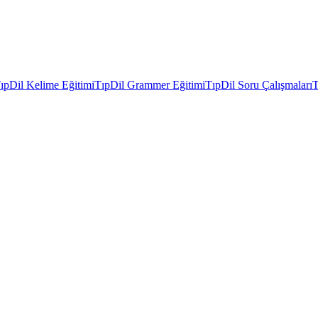
ıpDil Kelime Eğitimi
TıpDil Grammer Eğitimi
TıpDil Soru Çalışmaları
T