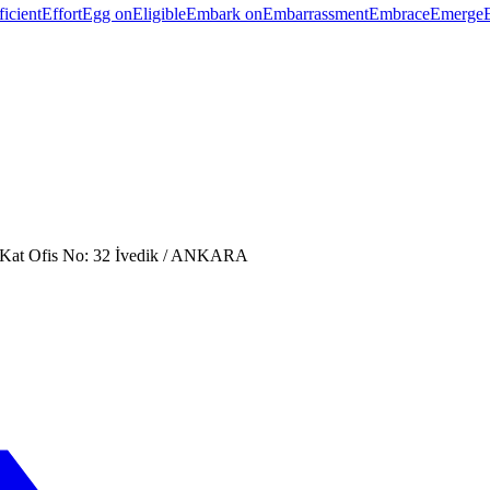
ficient
Effort
Egg on
Eligible
Embark on
Embarrassment
Embrace
Emerge
. Kat Ofis No: 32 İvedik / ANKARA