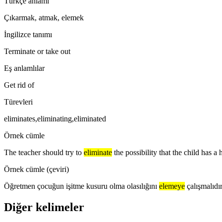
Türkçe anlamı
Çıkarmak, atmak, elemek
İngilizce tanımı
Terminate or take out
Eş anlamlılar
Get rid of
Türevleri
eliminates,eliminating,eliminated
Örnek cümle
The teacher should try to
eliminate
the possibility that the child has a 
Örnek cümle (çeviri)
Öğretmen çocuğun işitme kusuru olma olasılığını
elemeye
çalışmalıdır
Diğer kelimeler