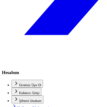
Hesabım
Ücretsiz Üye Ol
Kullanıcı Girişi
Şifremi Unuttum