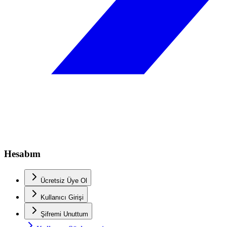
Hesabım
Ücretsiz Üye Ol
Kullanıcı Girişi
Şifremi Unuttum