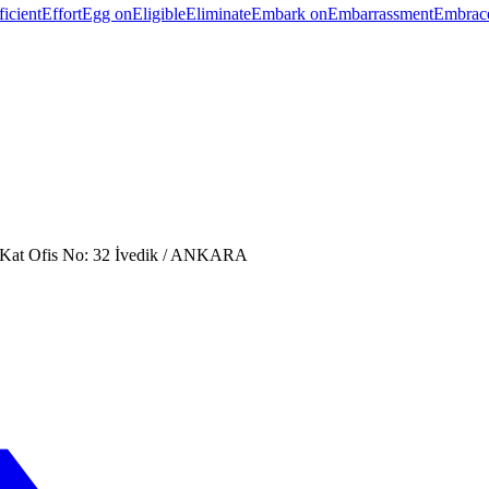
ficient
Effort
Egg on
Eligible
Eliminate
Embark on
Embarrassment
Embrac
. Kat Ofis No: 32 İvedik / ANKARA