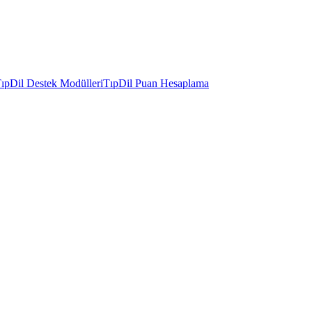
ıpDil Destek Modülleri
TıpDil Puan Hesaplama