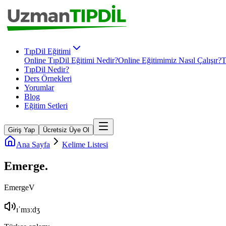
TıpDil Eğitimi
Online TıpDil Eğitimi Nedir?
Online Eğitimimiz Nasıl Çalışır?
T
TıpDil Nedir?
Ders Örnekleri
Yorumlar
Blog
Eğitim Setleri
Giriş Yap
Ücretsiz Üye Ol
Ana Sayfa
Kelime Listesi
Emerge
.
Emerge
V
ɪˈmɜːdʒ