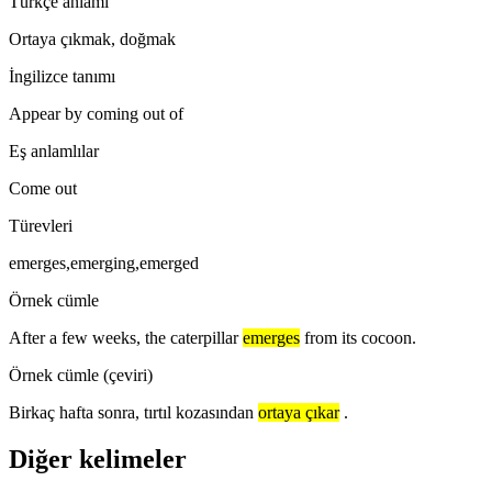
Türkçe anlamı
Ortaya çıkmak, doğmak
İngilizce tanımı
Appear by coming out of
Eş anlamlılar
Come out
Türevleri
emerges,emerging,emerged
Örnek cümle
After a few weeks, the caterpillar
emerges
from its cocoon.
Örnek cümle (çeviri)
Birkaç hafta sonra, tırtıl kozasından
ortaya çıkar
.
Diğer kelimeler