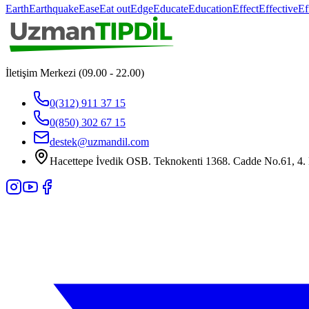
Earth
Earthquake
Ease
Eat out
Edge
Educate
Education
Effect
Effective
Ef
İletişim Merkezi (09.00 - 22.00)
0(312) 911 37 15
0(850) 302 67 15
destek@uzmandil.com
Hacettepe İvedik OSB. Teknokenti 1368. Cadde No.61, 4