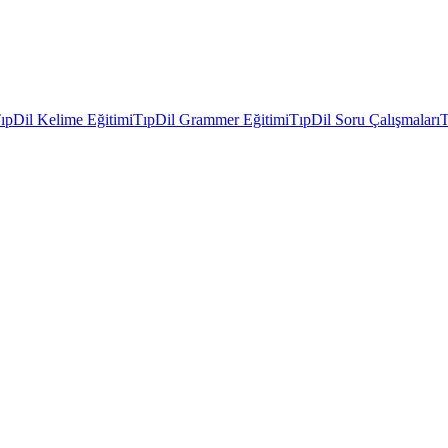
ıpDil Kelime Eğitimi
TıpDil Grammer Eğitimi
TıpDil Soru Çalışmaları
T