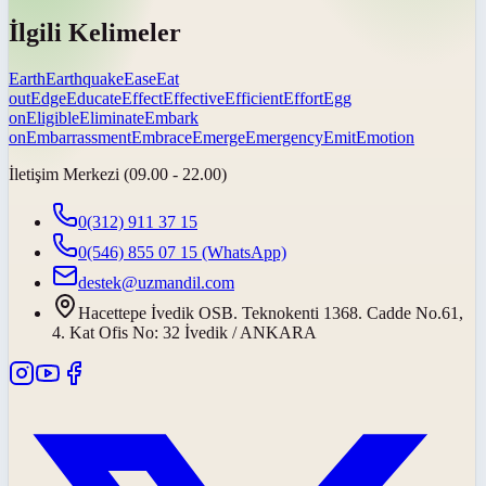
İlgili Kelimeler
Earth
Earthquake
Ease
Eat
out
Edge
Educate
Effect
Effective
Efficient
Effort
Egg
on
Eligible
Eliminate
Embark
on
Embarrassment
Embrace
Emerge
Emergency
Emit
Emotion
İletişim Merkezi (09.00 - 22.00)
0(312) 911 37 15
0(546) 855 07 15
(WhatsApp)
destek@uzmandil.com
Hacettepe İvedik OSB. Teknokenti 1368. Cadde No.61,
4. Kat Ofis No: 32 İvedik / ANKARA