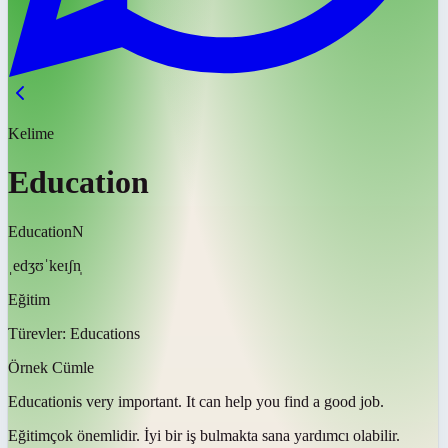
Kelime
Education
Education
N
ˌedʒʊˈkeɪʃn̩
Eğitim
Türevler:
Educations
Örnek Cümle
Education
is very important. It can help you find a good job.
Eğitim
çok önemlidir. İyi bir iş bulmakta sana yardımcı olabilir.