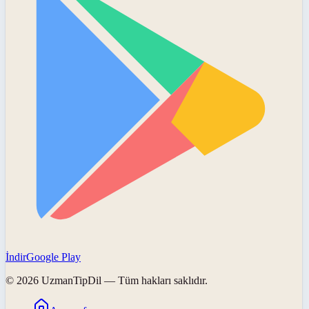
İndir
Google Play
©
2026
UzmanTipDil
— Tüm hakları saklıdır.