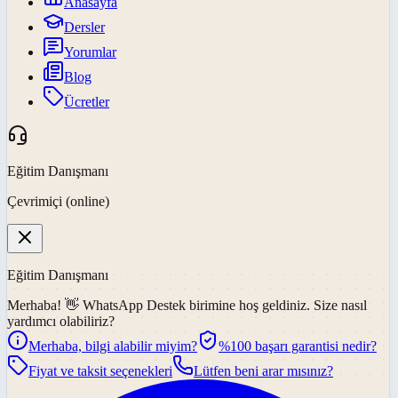
Anasayfa
Dersler
Yorumlar
Blog
Ücretler
Eğitim Danışmanı
Çevrimiçi (online)
Eğitim Danışmanı
Merhaba! 👋
WhatsApp Destek
birimine hoş geldiniz. Size nasıl
yardımcı olabiliriz?
Merhaba, bilgi alabilir miyim?
%100 başarı garantisi nedir?
Fiyat ve taksit seçenekleri
Lütfen beni arar mısınız?