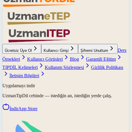
Ders
Ücretsiz Üye Ol
Kullanıcı Girişi
Şifremi Unuttum
Örnekleri
Kullanıcı Görüşleri
Blog
Garantili Eğitim
TIPDİL Kelimeleri
Kullanım Sözleşmesi
Gizlilik Politikası
İletişim Bilgileri
Uygulamayı indir
UzmanTipDil
cebinde — istediğin an, istediğin yerde çalış.
İndir
App Store