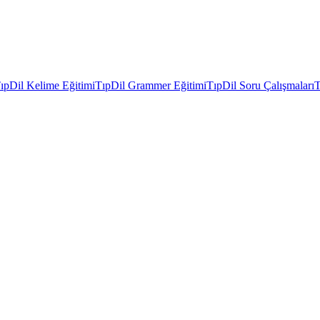
ıpDil Kelime Eğitimi
TıpDil Grammer Eğitimi
TıpDil Soru Çalışmaları
T