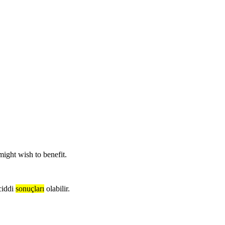
might wish to benefit.
ciddi
sonuçları
olabilir.