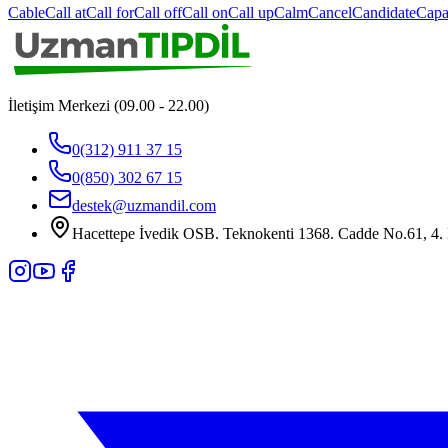
Cable
Call at
Call for
Call off
Call on
Call up
Calm
Cancel
Candidate
Capa
İletişim Merkezi (09.00 - 22.00)
0(312) 911 37 15
0(850) 302 67 15
destek@uzmandil.com
Hacettepe İvedik OSB. Teknokenti 1368. Cadde No.61, 4