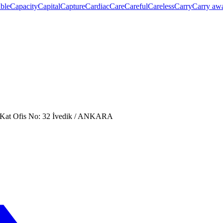
ble
Capacity
Capital
Capture
Cardiac
Care
Careful
Careless
Carry
Carry aw
. Kat Ofis No: 32 İvedik / ANKARA