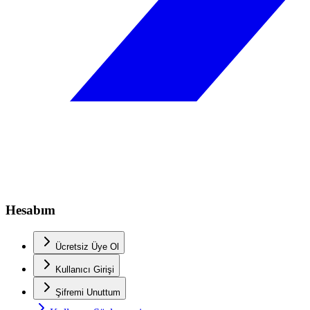
Hesabım
Ücretsiz Üye Ol
Kullanıcı Girişi
Şifremi Unuttum