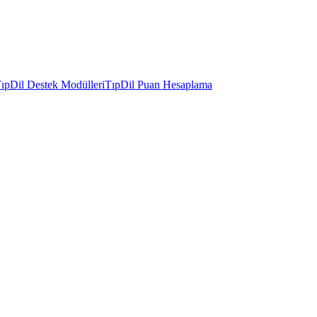
ıpDil Destek Modülleri
TıpDil Puan Hesaplama