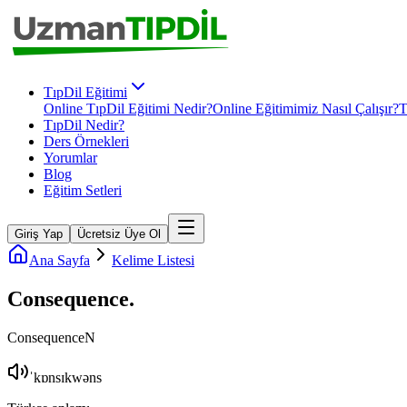
TıpDil Eğitimi
Online TıpDil Eğitimi Nedir?
Online Eğitimimiz Nasıl Çalışır?
T
TıpDil Nedir?
Ders Örnekleri
Yorumlar
Blog
Eğitim Setleri
Giriş Yap
Ücretsiz Üye Ol
Ana Sayfa
Kelime Listesi
Consequence
.
Consequence
N
ˈkɒnsɪkwəns