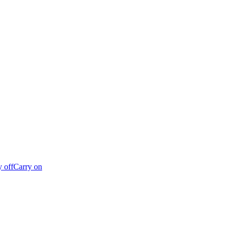
y off
Carry on