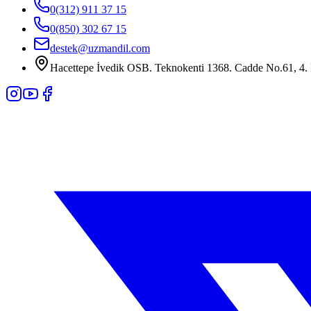
0(312) 911 37 15
0(850) 302 67 15
destek@uzmandil.com
Hacettepe İvedik OSB. Teknokenti 1368. Cadde No.61, 4