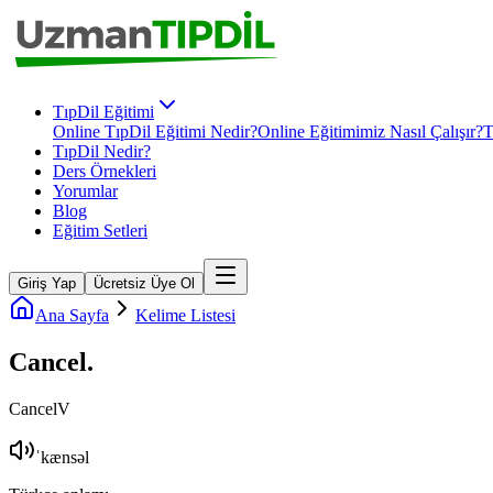
TıpDil Eğitimi
Online TıpDil Eğitimi Nedir?
Online Eğitimimiz Nasıl Çalışır?
T
TıpDil Nedir?
Ders Örnekleri
Yorumlar
Blog
Eğitim Setleri
Giriş Yap
Ücretsiz Üye Ol
Ana Sayfa
Kelime Listesi
Cancel
.
Cancel
V
ˈkænsəl