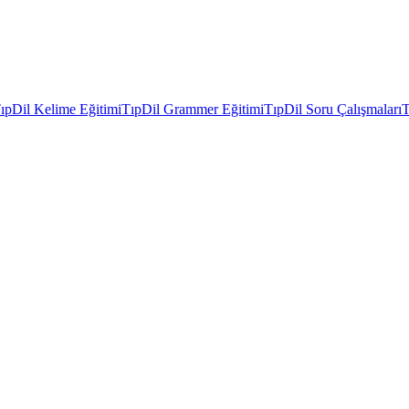
ıpDil Kelime Eğitimi
TıpDil Grammer Eğitimi
TıpDil Soru Çalışmaları
T