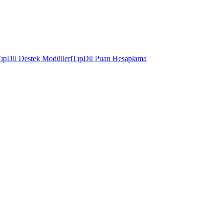
ıpDil Destek Modülleri
TıpDil Puan Hesaplama