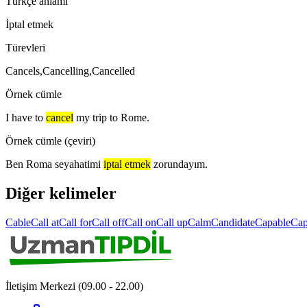
Türkçe anlamı
İptal etmek
Türevleri
Cancels,Cancelling,Cancelled
Örnek cümle
I have to
cancel
my trip to Rome.
Örnek cümle (çeviri)
Ben Roma seyahatimi
iptal etmek
zorundayım.
Diğer kelimeler
Cable
Call at
Call for
Call off
Call on
Call up
Calm
Candidate
Capable
Cap
İletişim Merkezi (09.00 - 22.00)