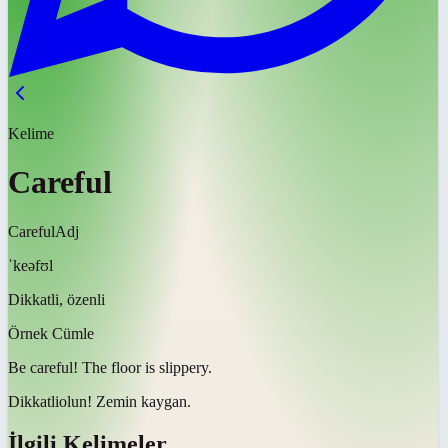
Kelime
Careful
Careful
Adj
ˈkeəfʊl
Dikkatli, özenli
Örnek Cümle
Be
careful
! The floor is slippery.
Dikkatli
olun! Zemin kaygan.
İlgili Kelimeler