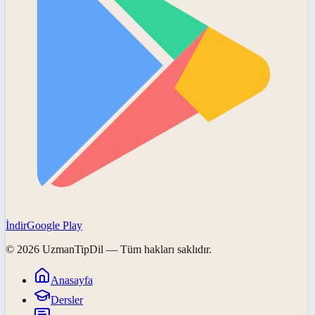
İndir
Google Play
©
2026
UzmanTipDil
— Tüm hakları saklıdır.
Anasayfa
Dersler