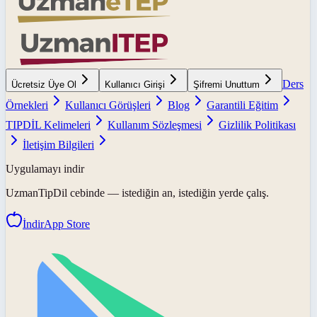
Ders
Ücretsiz Üye Ol
Kullanıcı Girişi
Şifremi Unuttum
Örnekleri
Kullanıcı Görüşleri
Blog
Garantili Eğitim
TIPDİL Kelimeleri
Kullanım Sözleşmesi
Gizlilik Politikası
İletişim Bilgileri
Uygulamayı indir
UzmanTipDil
cebinde — istediğin an, istediğin yerde çalış.
İndir
App Store