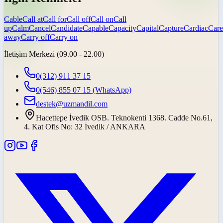
Cable
Call at
Call for
Call off
Call on
Call
up
Calm
Cancel
Candidate
Capable
Capacity
Capital
Capture
Cardiac
Care
away
Carry off
Carry on
İletişim Merkezi (09.00 - 22.00)
0(312) 911 37 15
0(546) 855 07 15
(WhatsApp)
destek@uzmandil.com
Hacettepe İvedik OSB. Teknokenti 1368. Cadde No.61,
4. Kat Ofis No: 32 İvedik / ANKARA