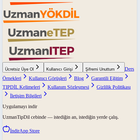
Ders
Ücretsiz Üye Ol
Kullanıcı Girişi
Şifremi Unuttum
Örnekleri
Kullanıcı Görüşleri
Blog
Garantili Eğitim
TIPDİL Kelimeleri
Kullanım Sözleşmesi
Gizlilik Politikası
İletişim Bilgileri
Uygulamayı indir
UzmanTipDil
cebinde — istediğin an, istediğin yerde çalış.
İndir
App Store