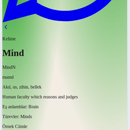
Kelime
Mind
Mind
N
maɪnd
Akıl, us, zihin, bellek
Human faculty which reasons and judges
Eş anlamlılar:
Brain
Türevler:
Minds
Örnek Cümle