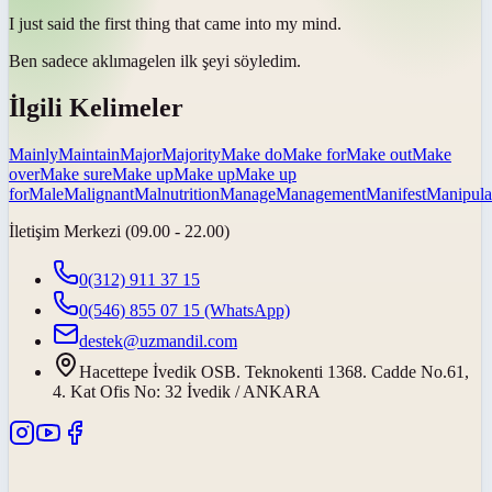
I just said the first thing that came into my
mind
.
Ben sadece
aklıma
gelen ilk şeyi söyledim.
İlgili Kelimeler
Mainly
Maintain
Major
Majority
Make do
Make for
Make out
Make
over
Make sure
Make up
Make up
Make up
for
Male
Malignant
Malnutrition
Manage
Management
Manifest
Manipula
İletişim Merkezi (09.00 - 22.00)
0(312) 911 37 15
0(546) 855 07 15
(WhatsApp)
destek@uzmandil.com
Hacettepe İvedik OSB. Teknokenti 1368. Cadde No.61,
4. Kat Ofis No: 32 İvedik / ANKARA