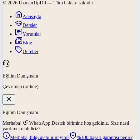
©
2026
UzmanTipDil
— Tüm hakları saklıdır.
Anasayfa
Dersler
Yorumlar
Blog
Ücretler
Eğitim Danışmanı
Çevrimiçi (online)
Eğitim Danışmanı
Merhaba! 👋
WhatsApp Destek
birimine hoş geldiniz. Size nasıl
yardımcı olabiliriz?
Merhaba, bilgi alabilir miyim?
%100 başarı garantisi nedir?