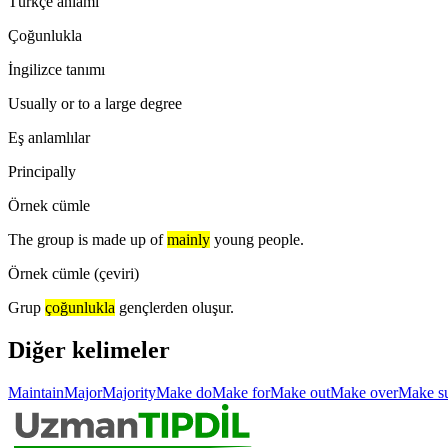
Türkçe anlamı
Çoğunlukla
İngilizce tanımı
Usually or to a large degree
Eş anlamlılar
Principally
Örnek cümle
The group is made up of
mainly
young people.
Örnek cümle (çeviri)
Grup
çoğunlukla
gençlerden oluşur.
Diğer kelimeler
Maintain
Major
Majority
Make do
Make for
Make out
Make over
Make s