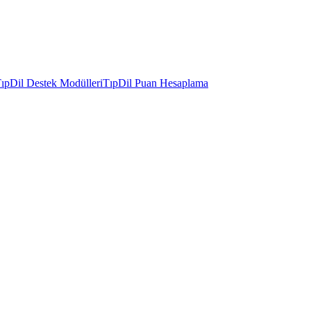
ıpDil Destek Modülleri
TıpDil Puan Hesaplama