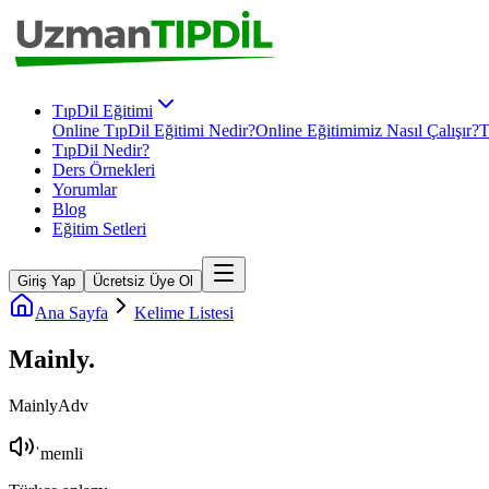
TıpDil Eğitimi
Online TıpDil Eğitimi Nedir?
Online Eğitimimiz Nasıl Çalışır?
T
TıpDil Nedir?
Ders Örnekleri
Yorumlar
Blog
Eğitim Setleri
Giriş Yap
Ücretsiz Üye Ol
Ana Sayfa
Kelime Listesi
Mainly
.
Mainly
Adv
ˈmeɪnli