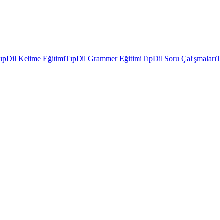
ıpDil Kelime Eğitimi
TıpDil Grammer Eğitimi
TıpDil Soru Çalışmaları
T