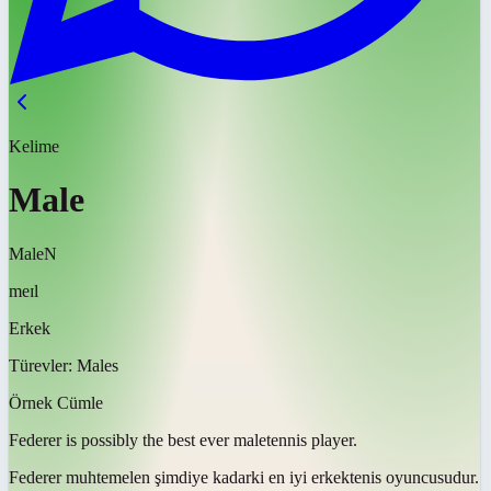
Kelime
Male
Male
N
meɪl
Erkek
Türevler:
Males
Örnek Cümle
Federer is possibly the best ever
male
tennis player.
Federer muhtemelen şimdiye kadarki en iyi
erkek
tenis oyuncusudur.