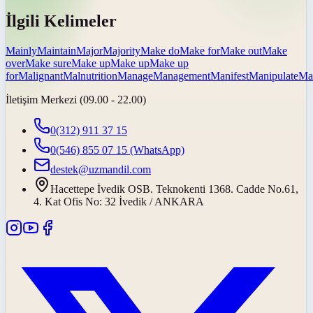
İlgili Kelimeler
Mainly
Maintain
Major
Majority
Make do
Make for
Make out
Make
over
Make sure
Make up
Make up
Make up
for
Malignant
Malnutrition
Manage
Management
Manifest
Manipulate
Ma
İletişim Merkezi (09.00 - 22.00)
0(312) 911 37 15
0(546) 855 07 15
(WhatsApp)
destek@uzmandil.com
Hacettepe İvedik OSB. Teknokenti 1368. Cadde No.61,
4. Kat Ofis No: 32 İvedik / ANKARA