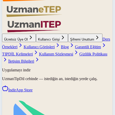
Ders
Ücretsiz Üye Ol
Kullanıcı Girişi
Şifremi Unuttum
Örnekleri
Kullanıcı Görüşleri
Blog
Garantili Eğitim
TIPDİL Kelimeleri
Kullanım Sözleşmesi
Gizlilik Politikası
İletişim Bilgileri
Uygulamayı indir
UzmanTipDil
cebinde — istediğin an, istediğin yerde çalış.
İndir
App Store