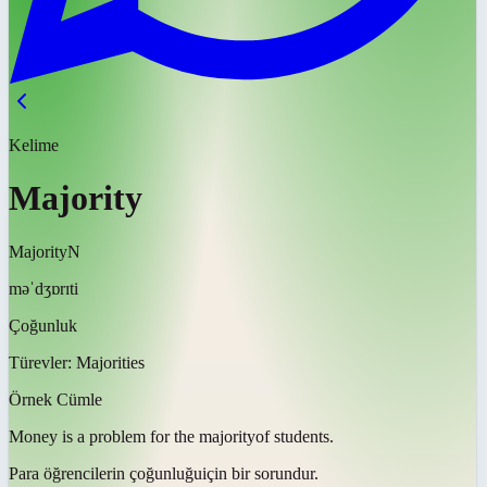
Kelime
Majority
Majority
N
məˈdʒɒrɪti
Çoğunluk
Türevler:
Majorities
Örnek Cümle
Money is a problem for the
majority
of students.
Para öğrencilerin
çoğunluğu
için bir sorundur.