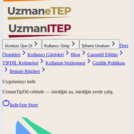
Ders
Ücretsiz Üye Ol
Kullanıcı Girişi
Şifremi Unuttum
Örnekleri
Kullanıcı Görüşleri
Blog
Garantili Eğitim
TIPDİL Kelimeleri
Kullanım Sözleşmesi
Gizlilik Politikası
İletişim Bilgileri
Uygulamayı indir
UzmanTipDil
cebinde — istediğin an, istediğin yerde çalış.
İndir
App Store