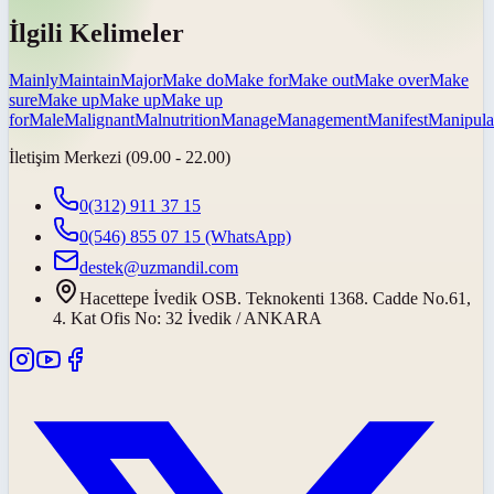
İlgili Kelimeler
Mainly
Maintain
Major
Make do
Make for
Make out
Make over
Make
sure
Make up
Make up
Make up
for
Male
Malignant
Malnutrition
Manage
Management
Manifest
Manipula
İletişim Merkezi (09.00 - 22.00)
0(312) 911 37 15
0(546) 855 07 15
(WhatsApp)
destek@uzmandil.com
Hacettepe İvedik OSB. Teknokenti 1368. Cadde No.61,
4. Kat Ofis No: 32 İvedik / ANKARA