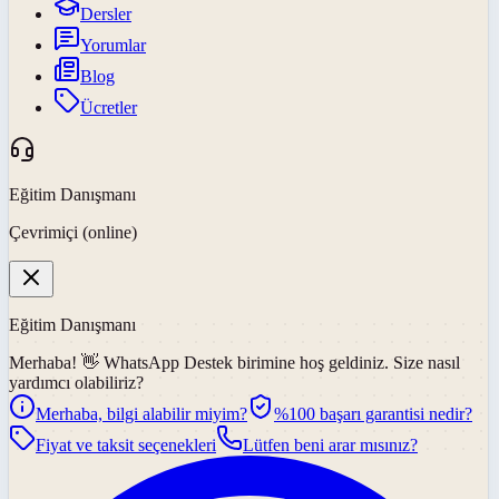
Dersler
Yorumlar
Blog
Ücretler
Eğitim Danışmanı
Çevrimiçi (online)
Eğitim Danışmanı
Merhaba! 👋
WhatsApp Destek
birimine hoş geldiniz. Size nasıl
yardımcı olabiliriz?
Merhaba, bilgi alabilir miyim?
%100 başarı garantisi nedir?
Fiyat ve taksit seçenekleri
Lütfen beni arar mısınız?