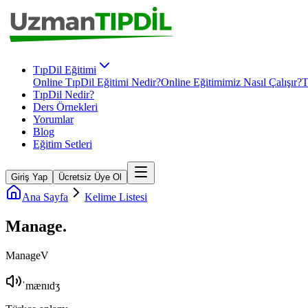
TıpDil Eğitimi
Online TıpDil Eğitimi Nedir?
Online Eğitimimiz Nasıl Çalışır?
T
TıpDil Nedir?
Ders Örnekleri
Yorumlar
Blog
Eğitim Setleri
Giriş Yap
Ücretsiz Üye Ol
Ana Sayfa
Kelime Listesi
Manage
.
Manage
V
ˈmænɪdʒ