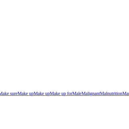
Make sure
Make up
Make up
Make up for
Male
Malignant
Malnutrition
Ma