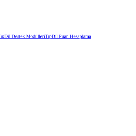
ıpDil Destek Modülleri
TıpDil Puan Hesaplama