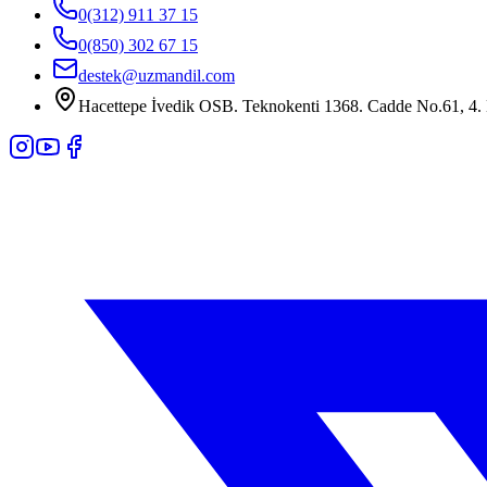
0(312) 911 37 15
0(850) 302 67 15
destek@uzmandil.com
Hacettepe İvedik OSB. Teknokenti 1368. Cadde No.61, 4