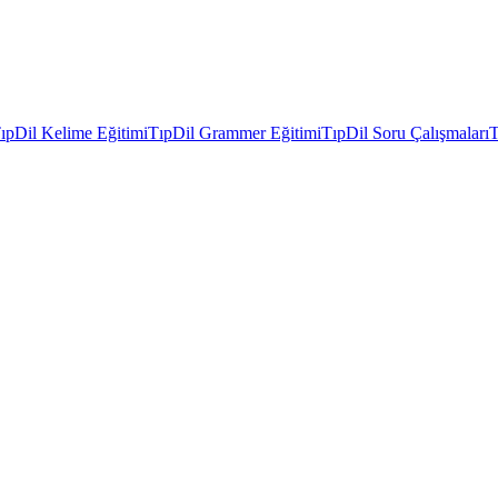
ıpDil Kelime Eğitimi
TıpDil Grammer Eğitimi
TıpDil Soru Çalışmaları
T