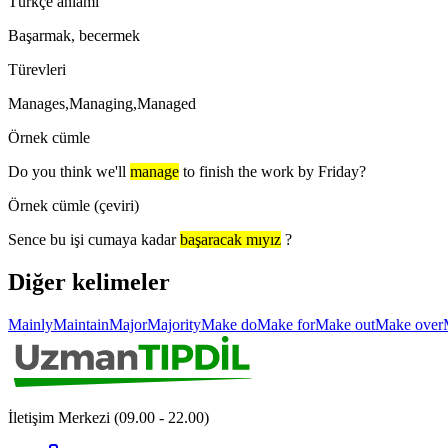
Türkçe anlamı
Başarmak, becermek
Türevleri
Manages,Managing,Managed
Örnek cümle
Do you think we'll
manage
to finish the work by Friday?
Örnek cümle (çeviri)
Sence bu işi cumaya kadar
başaracak mıyız
?
Diğer kelimeler
Mainly
Maintain
Major
Majority
Make do
Make for
Make out
Make over
İletişim Merkezi (09.00 - 22.00)